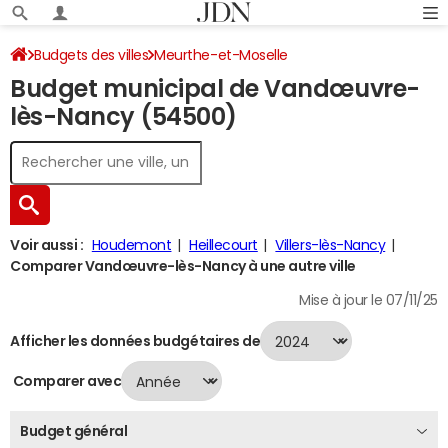
Budgets des villes
Meurthe-et-Moselle
Budget municipal de Vandœuvre-
Vandœuvre-lès-Nancy
Budget 2024
lès-Nancy (54500)
Voir aussi :
Houdemont
Heillecourt
Villers-lès-Nancy
Comparer Vandœuvre-lès-Nancy à une autre ville
Mise à jour le 07/11/25
Afficher les données budgétaires de
Comparer avec
Budget général