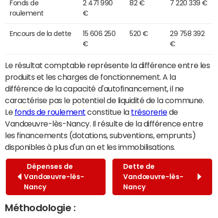
Fonds de
2 471 990
82 €
7 220 339 €
roulement
€
Encours de la dette
15 606 250
520 €
29 758 392
€
€
Le résultat comptable représente la différence entre les
produits et les charges de fonctionnement. A la
différence de la capacité d'autofinancement, il ne
caractérise pas le potentiel de liquidité de la commune.
Le
fonds de roulement
constitue la
trésorerie
de
Vandœuvre-lès-Nancy. Il résulte de la différence entre
les financements (dotations, subventions, emprunts)
disponibles à plus d'un an et les immobilisations.
Dépenses de
Dette de
Vandœuvre-lès-
Vandœuvre-lès-
Nancy
Nancy
Méthodologie :