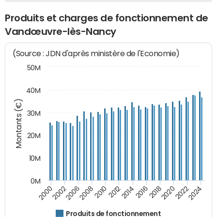
Produits et charges de fonctionnement de
Vandœuvre-lès-Nancy
(Source : JDN d'après ministère de l'Economie)
50M
40M
Montants (€)
30M
20M
10M
0M
2018
2002
2022
2008
2012
2016
2000
2020
2006
2024
2010
2014
Produits de fonctionnement