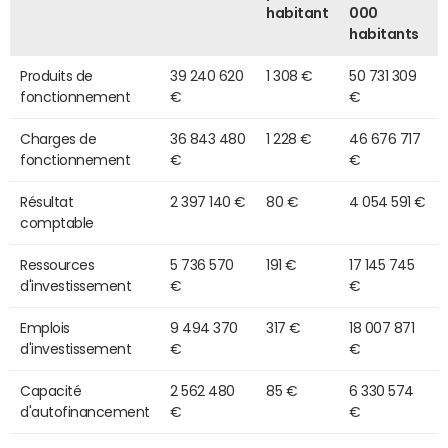
habitant
000
habitants
Produits de
39 240 620
1 308 €
50 731 309
fonctionnement
€
€
Charges de
36 843 480
1 228 €
46 676 717
fonctionnement
€
€
Résultat
2 397 140 €
80 €
4 054 591 €
comptable
Ressources
5 736 570
191 €
17 145 745
d'investissement
€
€
Emplois
9 494 370
317 €
18 007 871
d'investissement
€
€
Capacité
2 562 480
85 €
6 330 574
d'autofinancement
€
€