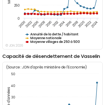
250
0
2018
2002
2022
2008
2012
2016
2000
2020
2006
2024
2010
2014
Annuité de la dette / habitant
Moyenne nationale
Moyenne villages de 250 à 500
© JDN 2026
Capacité de désendettement de Vasselin
(Source : JDN d'après ministère de l'Economie)
50
40
Nombre d'années
30