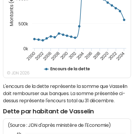
Montants (€)
500k
0k
2016
2014
2012
2010
2008
2006
2002
2000
2024
2022
2020
2018
Encours de la dette
© JDN 2026
L'encours de la dette représente la somme que Vasselin
doit rembourser aux banques. La somme présentée ci-
dessus représente l'encours total au 31 décembre.
Dette par habitant de Vasselin
(Source : JDN d'après ministère de l'Economie)
4k