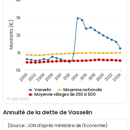
3k
Montants (€)
2k
1k
0k
2016
2014
2012
2010
2008
2006
2002
2000
2024
2022
2020
2018
Vasselin
Moyenne nationale
Moyenne villages de 250 à 500
© JDN 2026
Annuité de la dette de Vasselin
(Source : JDN d'après ministère de l'Economie)