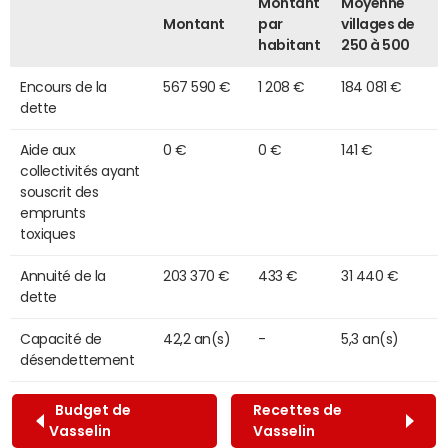
Montant
Moyenne
Montant
par
villages de
habitant
250 à 500
Encours de la
567 590 €
1 208 €
184 081 €
dette
Aide aux
0 €
0 €
141 €
collectivités ayant
souscrit des
emprunts
toxiques
Annuité de la
203 370 €
433 €
31 440 €
dette
Capacité de
42,2 an(s)
-
5,3 an(s)
désendettement
Budget de
Recettes de
Vasselin
Vasselin