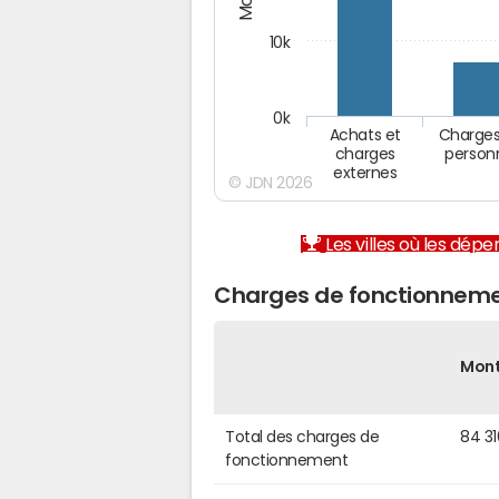
10k
0k
Achats et
Charges
charges
person
externes
© JDN 2026
Les villes où les dép
Charges de fonctionnemen
Mon
Total des charges de
84 3
fonctionnement