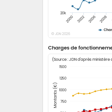
20k
2008
2000
2002
2006
Char
© JDN 2026
Charges de fonctionnemen
(Source : JDN d'après ministère
1500
1250
Montants (€)
1000
750