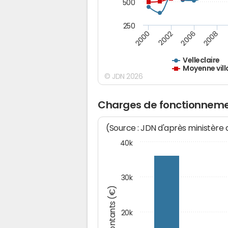
500
250
2000
2002
2006
2008
Velleclaire
Moyenne vill
© JDN 2026
Charges de fonctionnemen
(Source : JDN d'après ministère
40k
30k
Montants (€)
20k