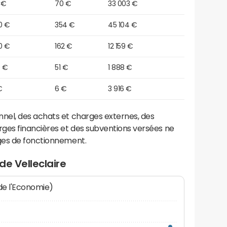
 €
70 €
33 003 €
0 €
354 €
45 104 €
0 €
162 €
12 159 €
0 €
51 €
1 888 €
€
6 €
3 916 €
el, des achats et charges externes, des
ges financières et des subventions versées ne
ges de fonctionnement.
de Velleclaire
 de l'Economie)