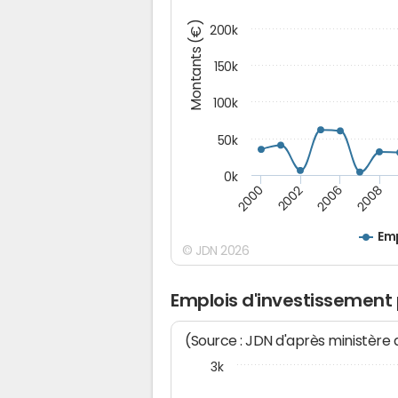
Montants (€)
200k
150k
100k
50k
0k
2008
2006
2002
2000
Emp
© JDN 2026
Emplois d'investissement 
(Source : JDN d'après ministère
3k