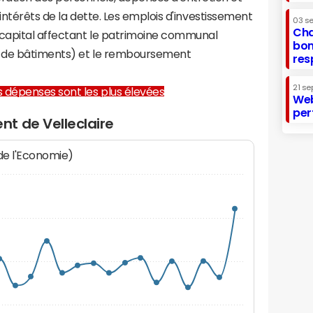
 intérêts de la dette. Les emplois d'investissement
03 s
Cha
capital affectant le patrimoine communal
bon
on de bâtiments) et le remboursement
res
21 se
les dépenses sont les plus élevées
Web
per
t de Velleclaire
 de l'Economie)