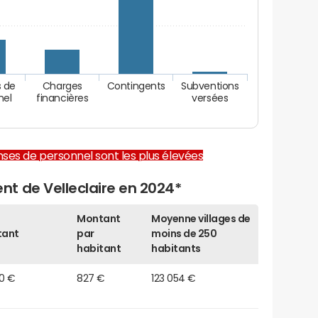
 de
Charges
Contingents
Subventions
nel
financières
versées
enses de personnel sont les plus élevées
t de Velleclaire en 2024*
Montant
Moyenne villages de
tant
par
moins de 250
habitant
habitants
10 €
827 €
123 054 €