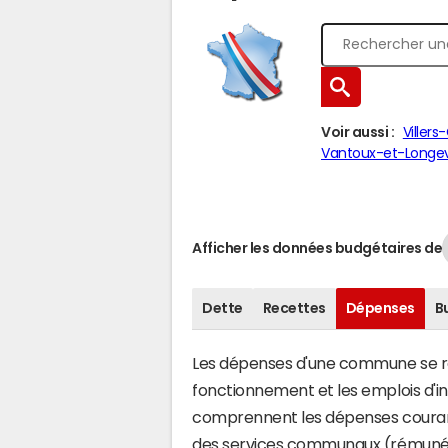
Voir aussi :
Viller
Vantoux-et-Longev
Afficher les données budgétaires de
Dette
Recettes
Dépenses
B
Les dépenses d'une commune se rép
fonctionnement et les emplois d'
comprennent les dépenses couran
des services communaux (rémunéra