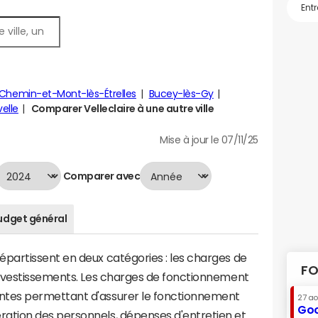
s-Chemin-et-Mont-lès-Étrelles
Bucey-lès-Gy
elle
Comparer Velleclaire à une autre ville
Mise à jour le 07/11/25
Comparer avec
udget général
artissent en deux catégories : les charges de
FO
investissements. Les charges de fonctionnement
tes permettant d'assurer le fonctionnement
27 a
Goo
tion des personnels, dépenses d'entretien et