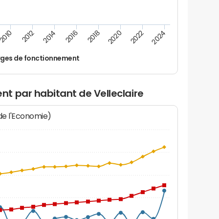
2016
2018
2010
2020
2012
2022
2014
2024
ges de fonctionnement
t par habitant de Velleclaire
 de l'Economie)