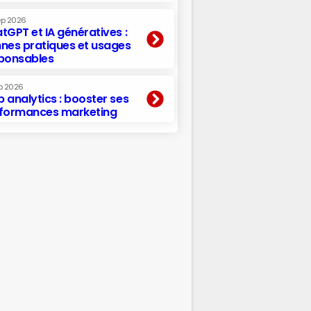
ep 2026
tGPT et IA génératives :
nes pratiques et usages
ponsables
p 2026
 analytics : booster ses
formances marketing