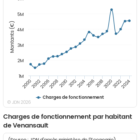
5M
Montants (€)
4M
3M
2M
1M
2010
2012
2014
2016
2018
2020
2022
2024
2000
2002
2006
2008
Charges de fonctionnement
© JDN 2026
Charges de fonctionnement par habitant
de Venansault
(Source : JDN d'après ministère de l'Economie)