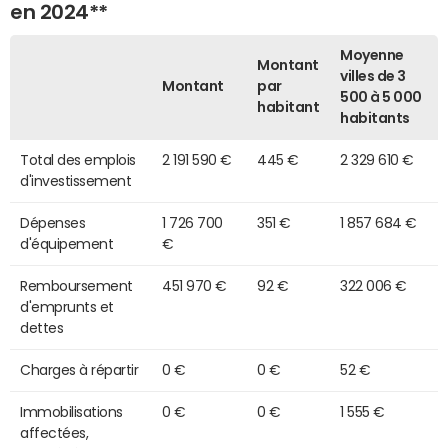
en 2024**
Moyenne
Montant
villes de 3
Montant
par
500 à 5 000
habitant
habitants
Total des emplois
2 191 590 €
445 €
2 329 610 €
d'investissement
Dépenses
1 726 700
351 €
1 857 684 €
d'équipement
€
Remboursement
451 970 €
92 €
322 006 €
d'emprunts et
dettes
Charges à répartir
0 €
0 €
52 €
Immobilisations
0 €
0 €
1 555 €
affectées,