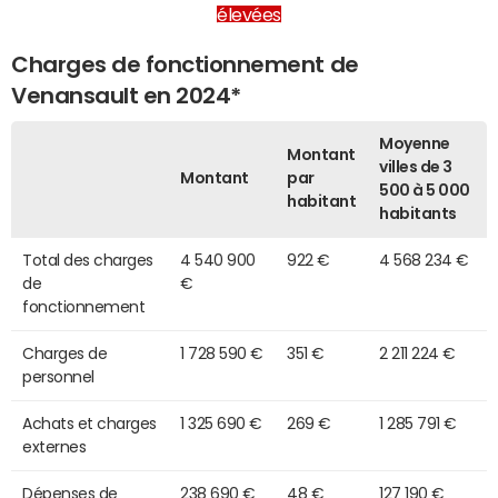
élevées
Charges de fonctionnement de
Venansault en 2024*
Moyenne
Montant
villes de 3
Montant
par
500 à 5 000
habitant
habitants
Total des charges
4 540 900
922 €
4 568 234 €
de
€
fonctionnement
Charges de
1 728 590 €
351 €
2 211 224 €
personnel
Achats et charges
1 325 690 €
269 €
1 285 791 €
externes
Dépenses de
238 690 €
48 €
127 190 €