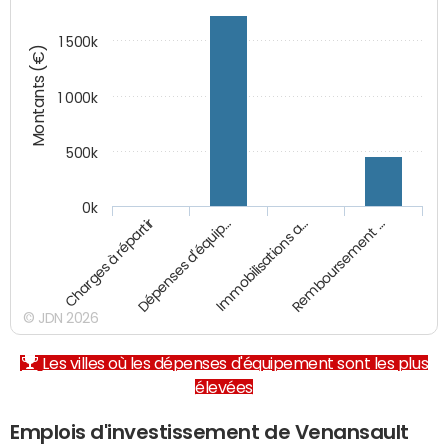
1 500k
Montants (€)
1 000k
500k
0k
Charges à répartir
Dépenses d'équip…
Immobilisations a…
Remboursement …
© JDN 2026
Les villes où les dépenses d'équipement sont les plus
élevées
Emplois d'investissement de Venansault