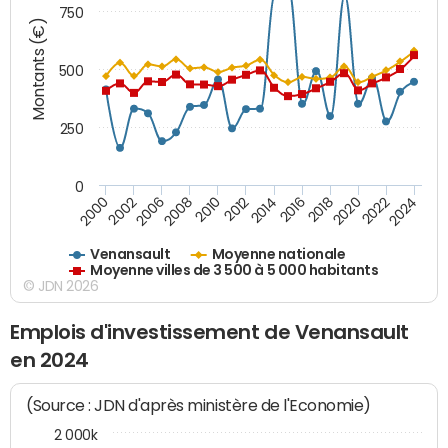
750
Montants (€)
500
250
0
2018
2002
2022
2008
2012
2016
2000
2020
2006
2024
2010
2014
Venansault
Moyenne nationale
Moyenne villes de 3 500 à 5 000 habitants
© JDN 2026
Emplois d'investissement de Venansault
en 2024
(Source : JDN d'après ministère de l'Economie)
2 000k