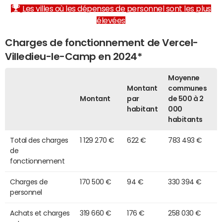
Les villes où les dépenses de personnel sont les plus
élevées
Charges de fonctionnement de Vercel-
Villedieu-le-Camp en 2024*
Moyenne
Montant
communes
Montant
par
de 500 à 2
habitant
000
habitants
Total des charges
1 129 270 €
622 €
783 493 €
de
fonctionnement
Charges de
170 500 €
94 €
330 394 €
personnel
Achats et charges
319 660 €
176 €
258 030 €