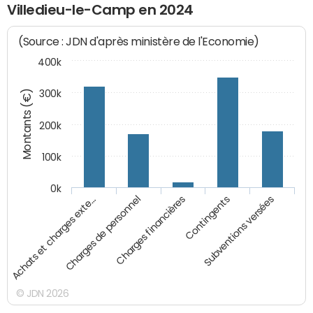
Villedieu-le-Camp en 2024
(Source : JDN d'après ministère de l'Economie)
400k
Montants (€)
300k
200k
100k
0k
Charges financières
Contingents
Subventions versées
Achats et charges exte…
Charges de personnel
© JDN 2026