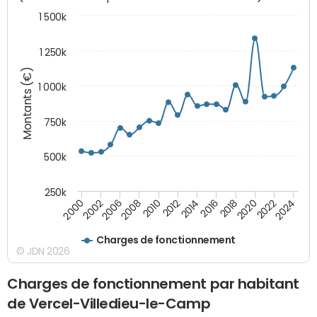
1 500k
1 250k
Montants (€)
1 000k
750k
500k
250k
2016
2014
2012
2010
2008
2006
2002
2000
2024
2022
2020
2018
Charges de fonctionnement
© JDN 2026
Charges de fonctionnement par habitant
de Vercel-Villedieu-le-Camp