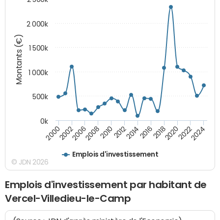
2 000k
Montants (€)
1 500k
1 000k
500k
0k
2014
2008
2000
2024
2018
2012
2006
2022
2016
2010
2002
2020
Emplois d'investissement
© JDN 2026
Emplois d'investissement par habitant de
Vercel-Villedieu-le-Camp