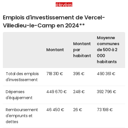
élevées
Emplois d'investissement de Vercel-
Villedieu-le-Camp en 2024**
Moyenne
Montant
communes
Montant
par
de 500 à 2
habitant
000
habitants
Total des emplois
718 310 €
396 €
490 361 €
d'investissement
Dépenses
449 670 €
248 €
392 796 €
d'équipement
Remboursement
46 450 €
26 €
73 198 €
d'emprunts et
dettes