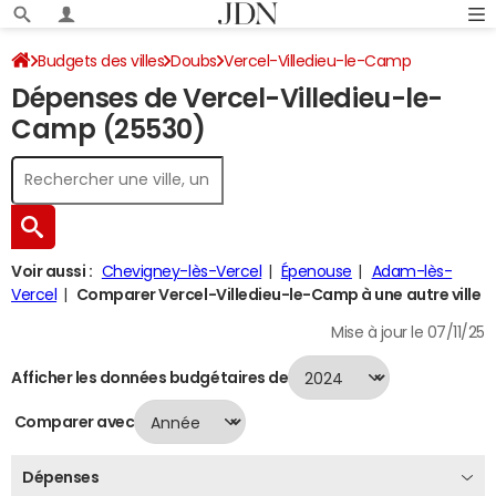
Budgets des villes
Doubs
Vercel-Villedieu-le-Camp
Dépenses de Vercel-Villedieu-le-
Dépenses 2024
Camp (25530)
Voir aussi :
Chevigney-lès-Vercel
Épenouse
Adam-lès-
Vercel
Comparer Vercel-Villedieu-le-Camp à une autre ville
Mise à jour le 07/11/25
Afficher les données budgétaires de
Comparer avec
Dépenses