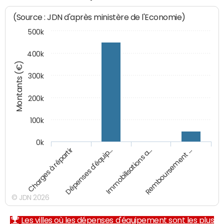
(Source : JDN d'après ministère de l'Economie)
500k
400k
Montants (€)
300k
200k
100k
0k
Charges à répartir
Dépenses d'équip…
Immobilisations a…
Remboursement …
© JDN 2026
Les villes où les dépenses d'équipement sont les plus