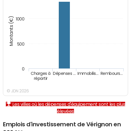
Montants (€)
1000
500
0
Charges à
Dépenses …
Immobilis…
Rembours…
répartir
© JDN 2026
Les villes où les dépenses d'équipement sont les plus
élevées
Emplois d'investissement de Vérignon en