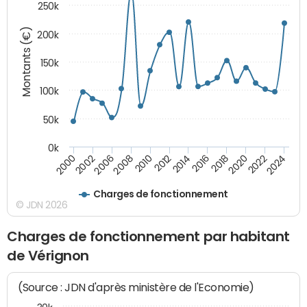
250k
Montants (€)
200k
150k
100k
50k
0k
2008
2022
2002
2018
2014
2010
2024
2006
2020
2000
2016
2012
Charges de fonctionnement
© JDN 2026
Charges de fonctionnement par habitant
de Vérignon
(Source : JDN d'après ministère de l'Economie)