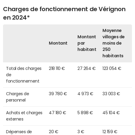
Charges de fonctionnement de Vérignon
en 2024*
Moyenne
Montant
villages de
Montant
par
moins de
habitant
250
habitants
Total des charges
218 110 €
27 264 €
123 054 €
de
fonctionnement
Charges de
39 780 €
4 973 €
33 003 €
personnel
Achats et charges
47 180 €
5 898 €
45 104 €
externes
Dépenses de
20 €
3 €
12 159 €