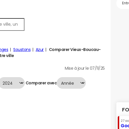
nges
Soustons
Azur
Comparer Vieux-Boucau-
re ville
Mise à jour le 07/11/25
Comparer avec
FO
27 a
Goo