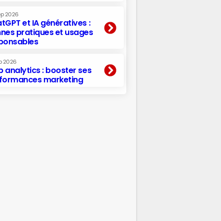
ep 2026
tGPT et IA génératives :
nes pratiques et usages
ponsables
p 2026
 analytics : booster ses
formances marketing