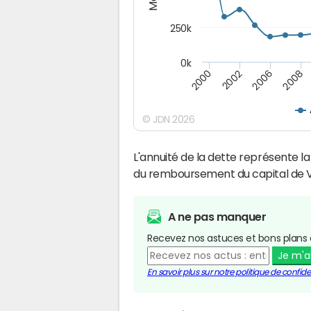
250k
0k
2008
2002
2006
2000
© JDN 2026
L'annuité de la dette représente 
du remboursement du capital de V
A ne pas manquer
Recevez nos astuces et bons plans 
Je m'
En savoir plus sur notre politique de confiden