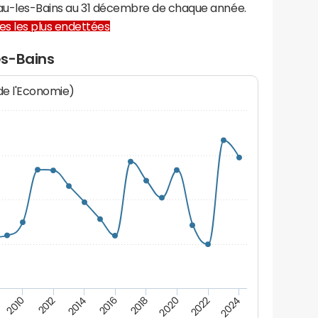
cau-les-Bains au 31 décembre de chaque année.
lles les plus endettées
es-Bains
 de l'Economie)
2012
2024
2014
2016
2018
2020
2010
2022