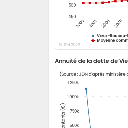
500
250
2000
2002
2006
2008
Vieux-Boucau-l
Moyenne commu
© JDN 2026
Annuité de la dette de V
(Source : JDN d'après ministère
1 250k
1 000k
Montants (€)
750k
500k