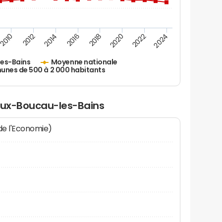
2010
2012
2014
2016
2018
2020
2022
2024
es-Bains
Moyenne nationale
nes de 500 à 2 000 habitants
ieux-Boucau-les-Bains
 de l'Economie)