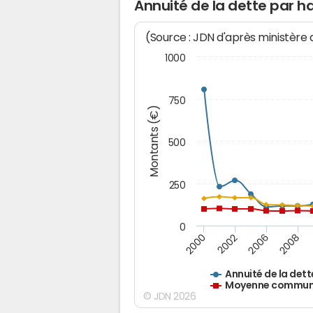
Annuité de la dette par 
(Source : JDN d'après ministère
1000
750
Montants (€)
500
250
0
2000
2002
2006
2008
Annuité de la dett
Moyenne communes
© JDN 2026