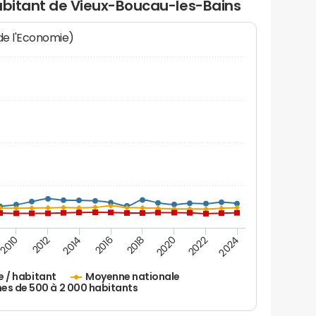
habitant de Vieux-Boucau-les-Bains
 de l'Economie)
2010
2012
2014
2016
2018
2020
2022
2024
e / habitant
Moyenne nationale
 de 500 à 2 000 habitants