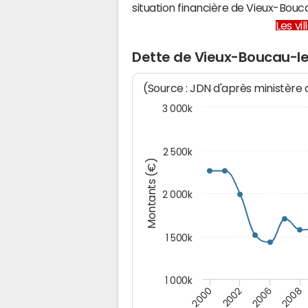
situation financière de Vieux-Bou
Les vi
Dette de Vieux-Boucau-l
(Source : JDN d'après ministère
3 000k
2 500k
Montants (€)
2 000k
1 500k
1 000k
2000
2002
2006
2008