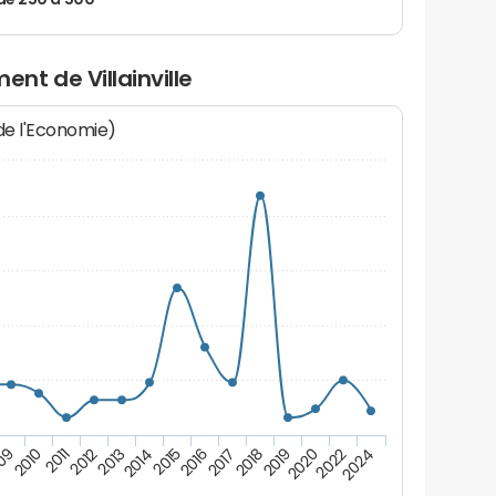
de 250 à 500
t de Villainville
 de l'Economie)
09
2010
2011
2012
2013
2014
2015
2016
2017
2018
2019
2020
2022
2024