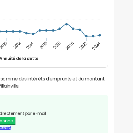
2016
2018
2010
2020
2012
2022
2014
2024
Annuité de la dette
la somme des intérêts d'emprunts et du montant
ainville.
directement par e-mail.
abonne
tialité