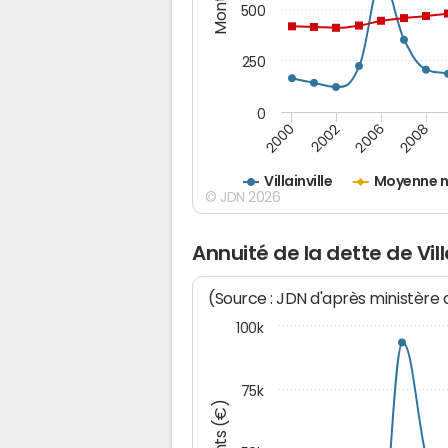
500
250
0
2000
2002
2006
2008
Villainville
Moyenne n
© JDN 2026
Annuité de la dette de Vill
(Source : JDN d'après ministère
100k
75k