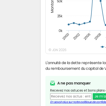
Montants (€)
50k
25k
0k
2008
2000
2002
2006
© JDN 2026
L'annuité de la dette représente 
du remboursement du capital de Vill
A ne pas manquer
Recevez nos astuces et bons plans 
Je m'
En savoir plus sur notre politique de confiden