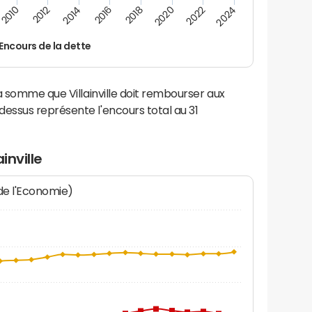
2024
2022
2020
2018
2016
2014
2012
2010
Encours de la dette
a somme que Villainville doit rembourser aux
ssus représente l'encours total au 31
inville
 de l'Economie)