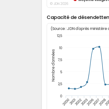
Moyenne villages 
© JDN 2026
Capacité de désendettemen
(Source : JDN d'après ministère
12,5
10
Nombre d'années
7,5
5
2,5
0
2000
2001
2002
2003
2006
2007
2008
20