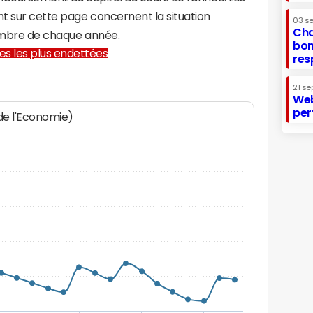
t sur cette page concernent la situation
03 s
Cha
écembre de chaque année.
bon
lles les plus endettées
res
21 se
Web
per
 de l'Economie)