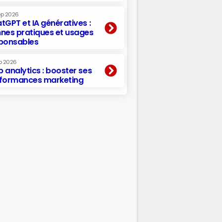
ep 2026
tGPT et IA génératives :
nes pratiques et usages
ponsables
p 2026
 analytics : booster ses
formances marketing