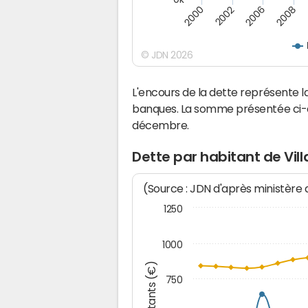
2008
2006
2002
2000
© JDN 2026
L'encours de la dette représente l
banques. La somme présentée ci-de
décembre.
Dette par habitant de Villa
(Source : JDN d'après ministère
1250
1000
Montants (€)
750