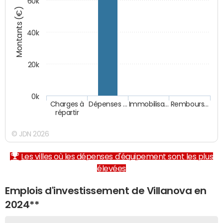
60k
Montants (€)
40k
20k
0k
Charges à
Dépenses …
Immobilisa…
Rembours…
répartir
© JDN 2026
Les villes où les dépenses d'équipement sont les plus
élevées
Emplois d'investissement de Villanova en
2024**