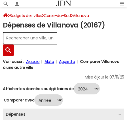
Budgets des villes
Corse-du-Sud
Villanova
Dépenses de Villanova (20167)
Dépenses 2024
Voir aussi :
Ajaccio
Alata
Appietto
Comparer Villanova
à une autre ville
Mise à jour le 07/11/25
Afficher les données budgétaires de
Comparer avec
Dépenses