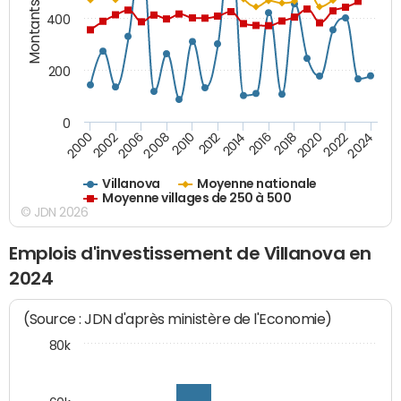
Montants (€)
400
200
0
2020
2010
2016
2006
2022
2012
2000
2018
2008
2024
2014
2002
Villanova
Moyenne nationale
Moyenne villages de 250 à 500
© JDN 2026
Emplois d'investissement de Villanova en
2024
(Source : JDN d'après ministère de l'Economie)
80k