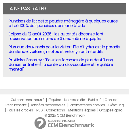
À NE PAS RATER
Punaises de lit : cette poudre ménagère à quelques euros
a tué 100% des punaises dans une étude
Eclipse du 12 août 2026 : les autorités déconseillent
l'observation aux moins de 3 ans, même équipés
Plus que deux mois pour la visiter : l'île d'Hydra est le paradis
du silence, voitures, motos et vélos y sont interdits
Pr. Alinka Greasley : "Pour les femmes de plus de 40 ans,
danser entretient la santé cardiovasculaire et l'équilibre
mental"
Qui sommes-nous ?
L'équipe
Notre société
Publicité
Contact
Recrutement
Données personnelles
Paramétrer les cookies
Gérer Utiq
Tous les articles
RSS
Corrections
Mentions légales
Groupe Figaro
© 2025 CCM Benchmark