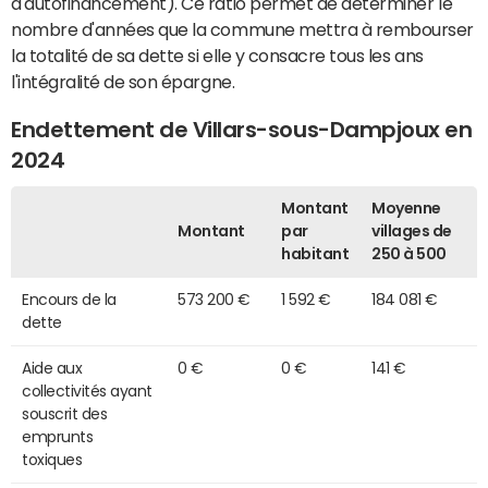
d'autofinancement). Ce ratio permet de déterminer le
nombre d'années que la commune mettra à rembourser
la totalité de sa dette si elle y consacre tous les ans
l'intégralité de son épargne.
Endettement de Villars-sous-Dampjoux en
2024
Montant
Moyenne
Montant
par
villages de
habitant
250 à 500
Encours de la
573 200 €
1 592 €
184 081 €
dette
Aide aux
0 €
0 €
141 €
collectivités ayant
souscrit des
emprunts
toxiques