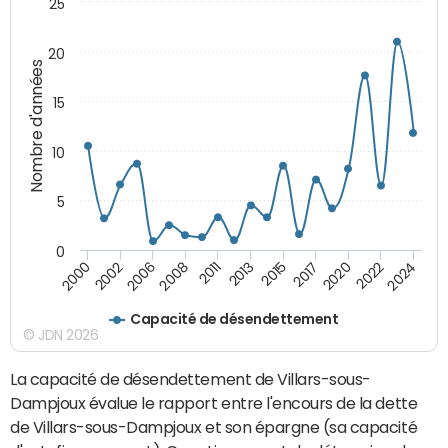
25
20
Nombre d'années
15
10
5
0
2008
2024
2013
2000
2017
2006
2022
2011
2015
2002
2020
Capacité de désendettement
© JDN 2026
La capacité de désendettement de Villars-sous-
Dampjoux évalue le rapport entre l'encours de la dette
de Villars-sous-Dampjoux et son épargne (sa capacité