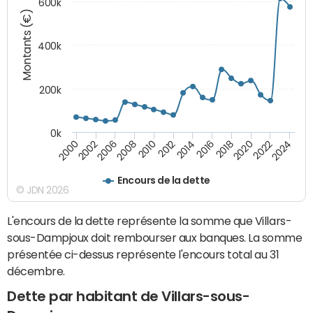
600k
Montants (€)
400k
200k
0k
2000
2022
2016
2010
2002
2024
2018
2012
2006
2020
2014
2008
Encours de la dette
© JDN 2026
L'encours de la dette représente la somme que Villars-
sous-Dampjoux doit rembourser aux banques. La somme
présentée ci-dessus représente l'encours total au 31
décembre.
Dette par habitant de Villars-sous-