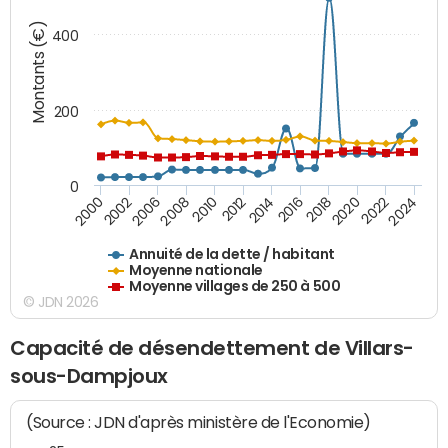
Montants (€)
400
200
0
2020
2010
2016
2006
2022
2012
2000
2018
2008
2024
2014
2002
Annuité de la dette / habitant
Moyenne nationale
Moyenne villages de 250 à 500
© JDN 2026
Capacité de désendettement de Villars-
sous-Dampjoux
(Source : JDN d'après ministère de l'Economie)