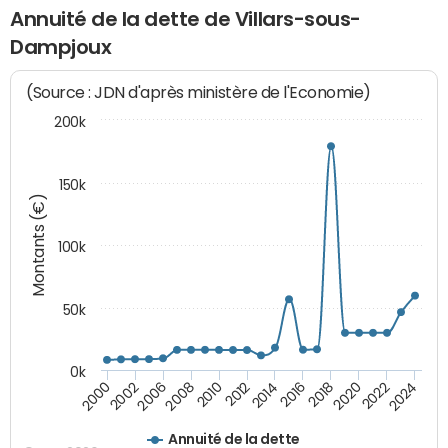
Annuité de la dette de Villars-sous-
Dampjoux
(Source : JDN d'après ministère de l'Economie)
200k
150k
Montants (€)
100k
50k
0k
2008
2022
2002
2018
2014
2010
2024
2006
2020
2000
2016
2012
Annuité de la dette