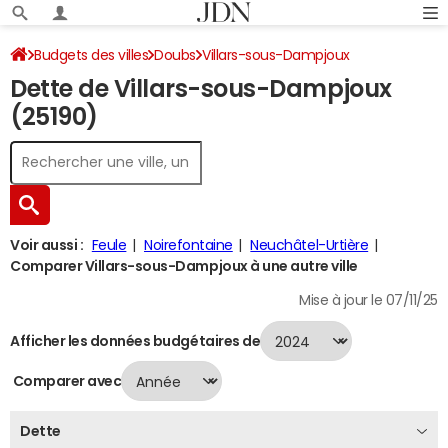
Budgets des villes
Doubs
Villars-sous-Dampjoux
Dette de Villars-sous-Dampjoux
Dette au 31/12/2024
(25190)
Voir aussi :
Feule
Noirefontaine
Neuchâtel-Urtière
Comparer Villars-sous-Dampjoux à une autre ville
Mise à jour le 07/11/25
Afficher les données budgétaires de
Comparer avec
Dette