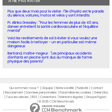
À NE PAS RATER
Plus que deux mois pour la visiter : l'île d'Hydra est le paradis
du silence, voitures, motos et vélos y sont interdits
Pr. Alinka Greasley : "Pour les femmes de plus de 40 ans,
danser entretient la santé cardiovasculaire et l'équilibre
mental"
Voici les revêtements de sol à éviter si vous voulez une
maison facile à nettoyer - un en particulier est même
dangereux
Bertrand, maître-nageur : "Les principaux accidents
d'enfants en piscine sont dus au manque de forme
physique des parents"
Qui sommes-nous ?
L'équipe
Notre société
Publicité
Contact
Recrutement
Données personnelles
Paramétrer les cookies
Gérer Utiq
Tous les articles
RSS
Corrections
Mentions légales
Groupe Figaro
© 2025 CCM Benchmark