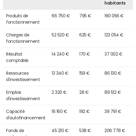
habitants
Produits de
66 750 €
795 €
160 056 €
fonctionnement
Charges de
52 520 €
625 €
123 054 €
fonctionnement
Résultat
14 240 €
170 €
37 002 €
comptable
Ressources
13 340 €
159 €
86 130 €
d'investissement
Emplois
2 320 €
28 €
89 512 €
d'investissement
Capacité
16 160 €
192 €
39 791 €
d'autofinancement
Fonds de
45 210 €
538 €
206 778 €