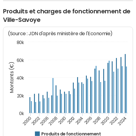
Produits et charges de fonctionnement de
Ville-Savoye
(Source : JDN d'après ministère de l'Economie)
80k
60k
Montants (€)
40k
20k
0k
2020
2010
2016
2006
2022
2012
2000
2018
2008
2024
2014
2002
Produits de fonctionnement