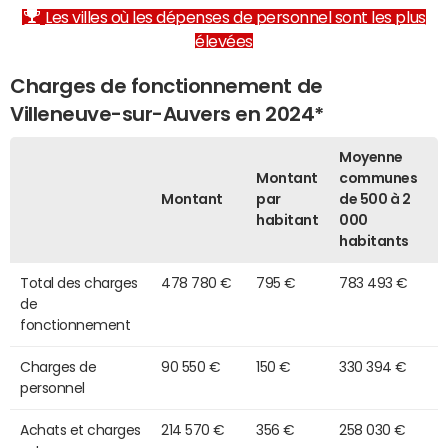
Les villes où les dépenses de personnel sont les plus
élevées
Charges de fonctionnement de
Villeneuve-sur-Auvers en 2024*
Moyenne
Montant
communes
Montant
par
de 500 à 2
habitant
000
habitants
Total des charges
478 780 €
795 €
783 493 €
de
fonctionnement
Charges de
90 550 €
150 €
330 394 €
personnel
Achats et charges
214 570 €
356 €
258 030 €