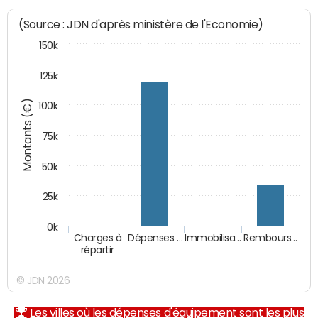
(Source : JDN d'après ministère de l'Economie)
150k
125k
Montants (€)
100k
75k
50k
25k
0k
Charges à
Dépenses …
Immobilisa…
Rembours…
répartir
© JDN 2026
Les villes où les dépenses d'équipement sont les plus