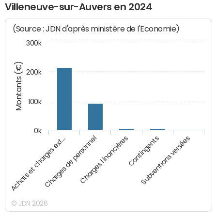
Villeneuve-sur-Auvers en 2024
(Source : JDN d'après ministère de l'Economie)
300k
Montants (€)
200k
100k
0k
Charges financières
Charges de personnel
Achats et charges ext…
Subventions versées
Contingents
© JDN 2026