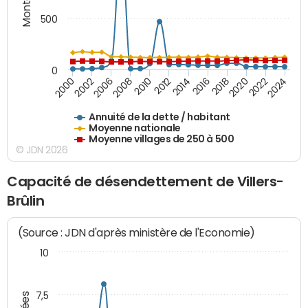
500
0
2018
2002
2022
2008
2012
2016
2000
2020
2006
2024
2010
2014
Annuité de la dette / habitant
Moyenne nationale
Moyenne villages de 250 à 500
© JDN 2026
Capacité de désendettement de Villers-
Brûlin
(Source : JDN d'après ministère de l'Economie)
10
7,5