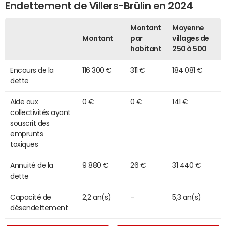
Endettement de Villers-Brûlin en 2024
Montant
Moyenne
Montant
par
villages de
habitant
250 à 500
Encours de la
116 300 €
311 €
184 081 €
dette
Aide aux
0 €
0 €
141 €
collectivités ayant
souscrit des
emprunts
toxiques
Annuité de la
9 880 €
26 €
31 440 €
dette
Capacité de
2,2 an(s)
-
5,3 an(s)
désendettement