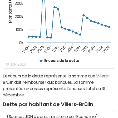
Montants (€)
300k
200k
100k
0k
2000
2022
2016
2010
2002
2024
2018
2012
2006
2020
2014
2008
Encours de la dette
© JDN 2026
L'encours de la dette représente la somme que Villers-
Brûlin doit rembourser aux banques. La somme
présentée ci-dessus représente l'encours total au 31
décembre.
Dette par habitant de Villers-Brûlin
(Source : JDN d'après ministère de l'Economie)