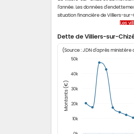
l'année. Les données d'endettemen
situation financière de Villiers-s
Les vi
Dette de Villiers-sur-Chiz
(Source : JDN d'après ministère
50k
40k
Montants (€)
30k
20k
10k
0k