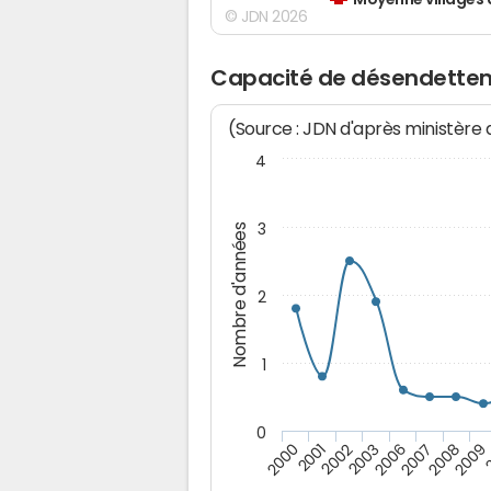
Moyenne villages 
© JDN 2026
Capacité de désendetteme
(Source : JDN d'après ministère
4
3
Nombre d'années
2
1
0
2003
2006
2007
2008
2009
2000
2001
2002