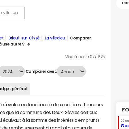
let
Brieuil-sur-Chizé
La Villedieu
Comparer
à une autre ville
Mise à jour le 07/11/25
Comparer avec
udget général
 s'évalue en fonction de deux critères : l'encours
FO
omme que la commune des Deux-Sèvres doit aux
 qui équivaut à la somme des intérêts d'emprunts
27 a
Goo
nt de remboursement du capital au cours de