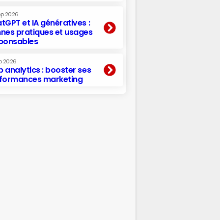
ep 2026
tGPT et IA génératives :
nes pratiques et usages
ponsables
p 2026
 analytics : booster ses
formances marketing