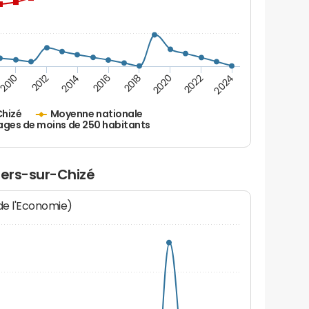
2010
2012
2014
2016
2018
2020
2022
2024
Chizé
Moyenne nationale
ages de moins de 250 habitants
liers-sur-Chizé
 de l'Economie)