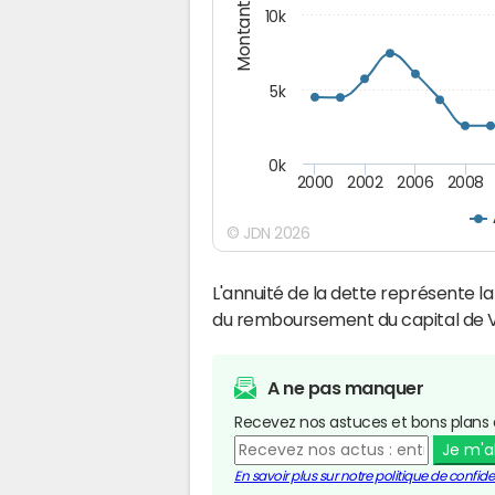
Montants (€)
10k
5k
0k
2000
2002
2006
2008
© JDN 2026
L'annuité de la dette représente 
du remboursement du capital de Vi
A ne pas manquer
Recevez nos astuces et bons plans 
Je m'
En savoir plus sur notre politique de confiden