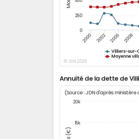
500
250
0
2000
2002
2006
2008
Villiers-sur-
Moyenne vill
© JDN 2026
Annuité de la dette de Vil
(Source : JDN d'après ministère
20k
15k