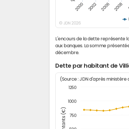
2008
2006
2002
2000
© JDN 2026
L'encours de la dette représente 
aux banques. La somme présentée c
décembre.
Dette par habitant de Vill
(Source : JDN d'après ministère
1250
1000
Montants (€)
750