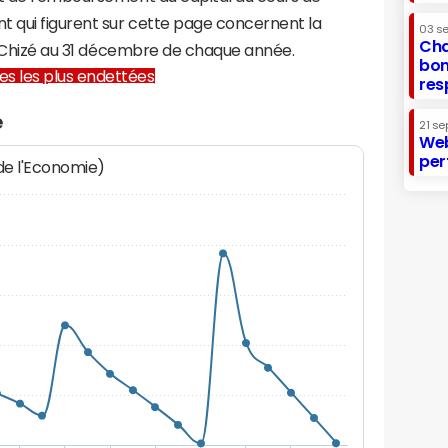
t qui figurent sur cette page concernent la
03 s
Cha
ur-Chizé au 31 décembre de chaque année.
bon
lles les plus endettées
res
é
21 se
Web
per
 de l'Economie)