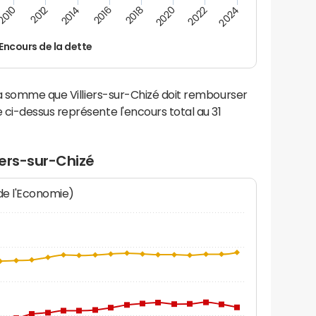
2016
2014
2012
2010
2024
2022
2020
2018
Encours de la dette
la somme que Villiers-sur-Chizé doit rembourser
i-dessus représente l'encours total au 31
iers-sur-Chizé
 de l'Economie)