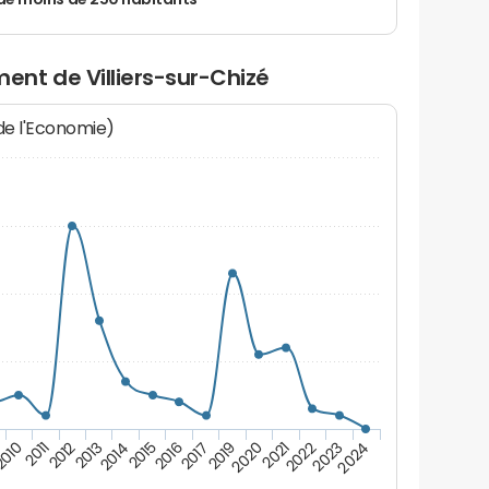
de moins de 250 habitants
nt de Villiers-sur-Chizé
 de l'Economie)
2016
2017
2019
2020
2021
2010
2022
2011
2023
2012
2024
2013
2014
2015