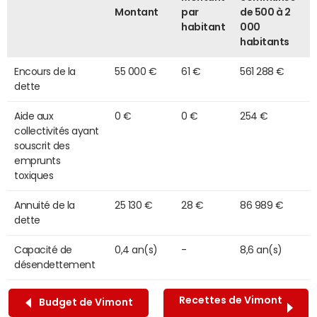
Montant
par
de 500 à 2
habitant
000
habitants
Encours de la
55 000 €
61 €
561 288 €
dette
Aide aux
0 €
0 €
254 €
collectivités ayant
souscrit des
emprunts
toxiques
Annuité de la
25 130 €
28 €
86 989 €
dette
Capacité de
0,4 an(s)
-
8,6 an(s)
désendettement
Recettes de Vimont
Budget de Vimont