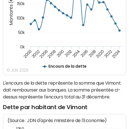
Montants (€)
150k
100k
50k
0k
2008
2022
2002
2018
2014
2010
2024
2006
2020
2000
2016
2012
Encours de la dette
© JDN 2026
L'encours de la dette représente la somme que Vimont
doit rembourser aux banques. La somme présentée ci-
dessus représente l'encours total au 31 décembre.
Dette par habitant de Vimont
(Source : JDN d'après ministère de l'Economie)
1250