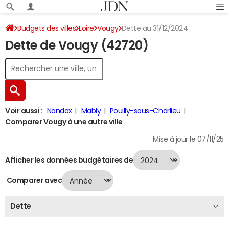
Budgets des villes
Loire
Vougy
Dette au 31/12/2024
Dette de Vougy (42720)
Voir aussi :
Nandax
Mably
Pouilly-sous-Charlieu
Comparer Vougy à une autre ville
Mise à jour le 07/11/25
Afficher les données budgétaires de
Comparer avec
Dette