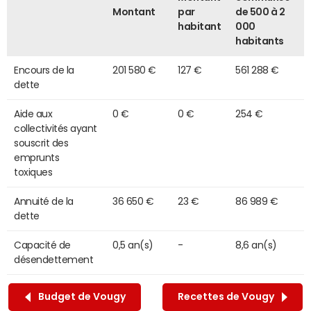
Montant
par
de 500 à 2
habitant
000
habitants
Encours de la
201 580 €
127 €
561 288 €
dette
Aide aux
0 €
0 €
254 €
collectivités ayant
souscrit des
emprunts
toxiques
Annuité de la
36 650 €
23 €
86 989 €
dette
Capacité de
0,5 an(s)
-
8,6 an(s)
désendettement
Budget de Vougy
Recettes de Vougy