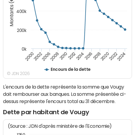
Montants (€)
400k
200k
0k
2000
2022
2016
2010
2002
2024
2018
2012
2006
2020
2014
2008
Encours de la dette
© JDN 2026
L'encours de la dette représente la somme que Vougy
doit rembourser aux banques. La somme présentée ci-
dessus représente l'encours total au 31 décembre.
Dette par habitant de Vougy
(Source : JDN d'après ministère de l'Economie)
1250