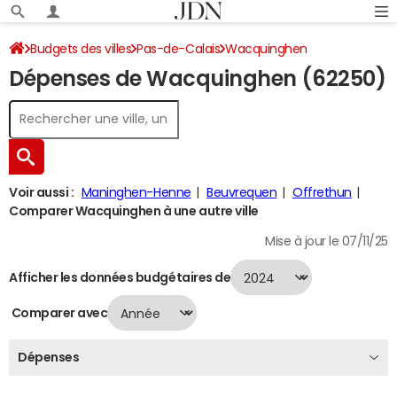
Budgets des villes
Pas-de-Calais
Wacquinghen
Dépenses de Wacquinghen (62250)
Dépenses 2024
Voir aussi :
Maninghen-Henne
Beuvrequen
Offrethun
Comparer Wacquinghen à une autre ville
Mise à jour le 07/11/25
Afficher les données budgétaires de
Comparer avec
Dépenses