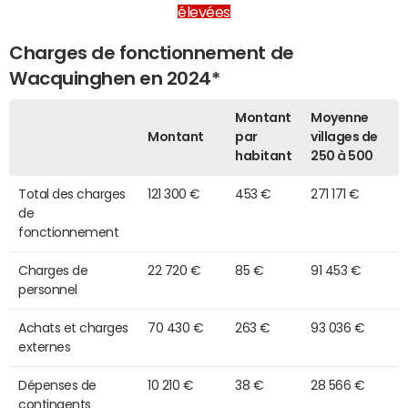
élevées
Charges de fonctionnement de
Wacquinghen en 2024*
Montant
Moyenne
Montant
par
villages de
habitant
250 à 500
Total des charges
121 300 €
453 €
271 171 €
de
fonctionnement
Charges de
22 720 €
85 €
91 453 €
personnel
Achats et charges
70 430 €
263 €
93 036 €
externes
Dépenses de
10 210 €
38 €
28 566 €
contingents