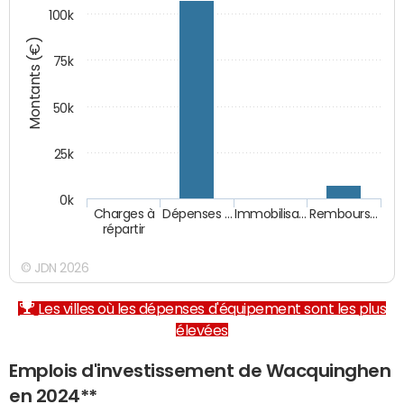
100k
Montants (€)
75k
50k
25k
0k
Charges à
Dépenses …
Immobilisa…
Rembours…
répartir
© JDN 2026
Les villes où les dépenses d'équipement sont les plus
élevées
Emplois d'investissement de Wacquinghen
en 2024**