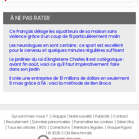
À NE PAS RATER
Ce Français déloge les squatteurs de sa maison sans
violence grâce à un coup de fil particulièrement malin
Les neurologues en sont certains : ce sport est excellent
pour le cerveau et quelques minutes régulières suffisent
Le jardinier du roi d'Angleterre Charles III est catégorique :
avant fin août, voici ce qu'il faut impérativement faire
dans son jardin
Il crée une entreprise de 10 millions de dollars en seulement
6 mois grâce à l'IA : voici la méthode de Ben Broca
Qui sommes-nous ?
L'équipe
Notre société
Publicité
Contact
Recrutement
Données personnelles
Paramétrer les cookies
Gérer Utiq
Tous les articles
RSS
Corrections
Mentions légales
Groupe Figaro
© 2025 CCM Benchmark