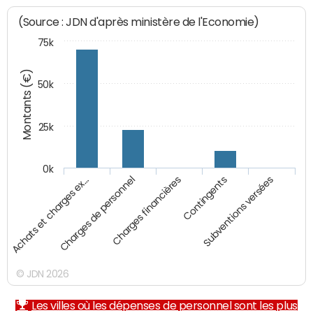
(Source : JDN d'après ministère de l'Economie)
75k
Montants (€)
50k
25k
0k
Achats et charges ex…
Charges de personnel
Charges financières
Contingents
Subventions versées
© JDN 2026
Les villes où les dépenses de personnel sont les plus