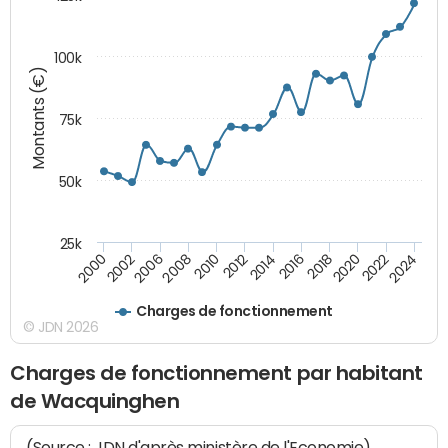
100k
Montants (€)
75k
50k
25k
2024
2002
2010
2016
2022
2000
2008
2014
2020
2006
2012
2018
Charges de fonctionnement
© JDN 2026
Charges de fonctionnement par habitant
de Wacquinghen
(Source : JDN d'après ministère de l'Economie)