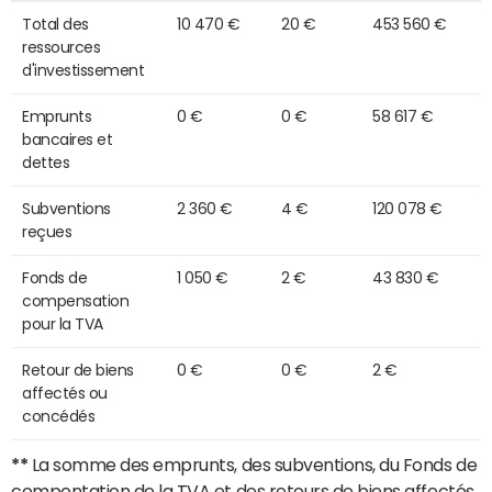
Total des
10 470 €
20 €
453 560 €
ressources
d'investissement
Emprunts
0 €
0 €
58 617 €
bancaires et
dettes
Subventions
2 360 €
4 €
120 078 €
reçues
Fonds de
1 050 €
2 €
43 830 €
compensation
pour la TVA
Retour de biens
0 €
0 €
2 €
affectés ou
concédés
**
La somme des emprunts, des subventions, du Fonds de
compentation de la TVA et des retours de biens affectés