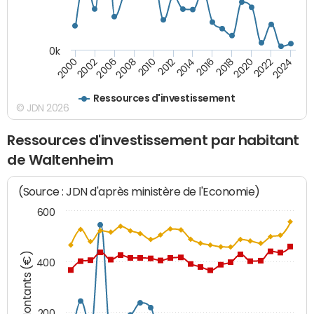
0k
2008
2022
2002
2018
2014
2010
2024
2006
2020
2000
2016
2012
Ressources d'investissement
© JDN 2026
Ressources d'investissement par habitant
de Waltenheim
(Source : JDN d'après ministère de l'Economie)
600
Montants (€)
400
200