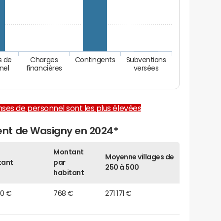
s de
Charges
Contingents
Subventions
nel
financières
versées
enses de personnel sont les plus élevées
nt de Wasigny en 2024*
Montant
Moyenne villages de
tant
par
250 à 500
habitant
10 €
768 €
271 171 €