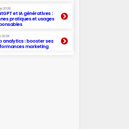
ep 2026
tGPT et IA génératives :
nes pratiques et usages
ponsables
p 2026
 analytics : booster ses
formances marketing