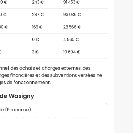
50 €
243 €
91 453 €
70 €
287 €
93 036 €
30 €
166 €
28 566 €
0 €
4 560 €
€
3 €
10 694 €
el, des achats et charges externes, des
ges financières et des subventions versées ne
ges de fonctionnement.
 de Wasigny
 de l'Economie)