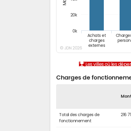
20k
0k
Achats et
Charge
charges
person
externes
© JDN 2026
Les villes où les dép
Charges de fonctionneme
Mon
Total des charges de
216 7
fonctionnement