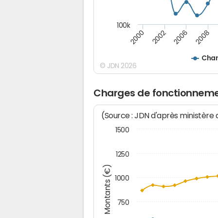
100k
2008
2006
2002
2000
Char
© JDN 2026
Charges de fonctionneme
(Source : JDN d'après ministère
1500
1250
Montants (€)
1000
750