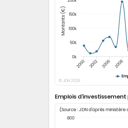
200k
Montants (€)
150k
100k
50k
0k
2008
2006
2002
2000
Emp
© JDN 2026
Emplois d'investissement
(Source : JDN d'après ministère
800