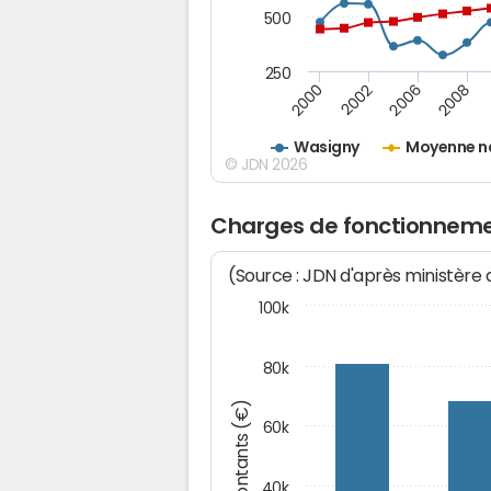
500
250
2000
2002
2006
2008
Wasigny
Moyenne n
© JDN 2026
Charges de fonctionneme
(Source : JDN d'après ministère
100k
80k
Montants (€)
60k
40k