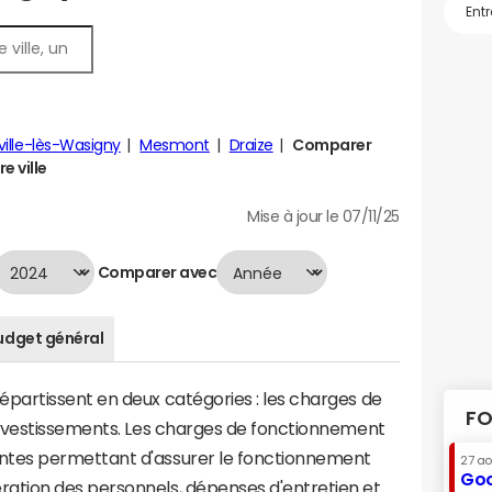
ville-lès-Wasigny
Mesmont
Draize
Comparer
e ville
Mise à jour le 07/11/25
Comparer avec
udget général
artissent en deux catégories : les charges de
FO
investissements. Les charges de fonctionnement
tes permettant d'assurer le fonctionnement
27 a
Goo
tion des personnels, dépenses d'entretien et