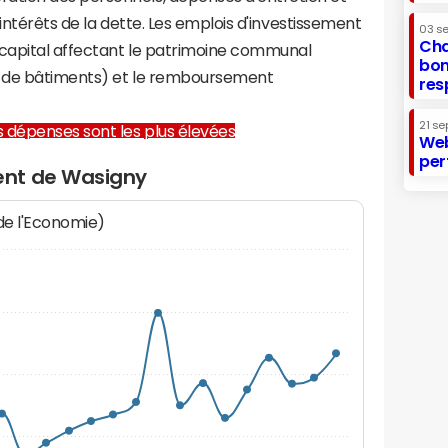
 intérêts de la dette. Les emplois d'investissement
03 s
Cha
capital affectant le patrimoine communal
bon
on de bâtiments) et le remboursement
res
21 se
les dépenses sont les plus élevées
Web
per
ent de Wasigny
 de l'Economie)