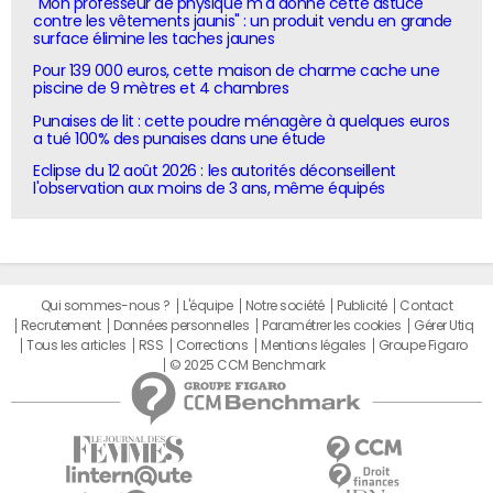
"Mon professeur de physique m'a donné cette astuce
contre les vêtements jaunis" : un produit vendu en grande
surface élimine les taches jaunes
Pour 139 000 euros, cette maison de charme cache une
piscine de 9 mètres et 4 chambres
Punaises de lit : cette poudre ménagère à quelques euros
a tué 100% des punaises dans une étude
Eclipse du 12 août 2026 : les autorités déconseillent
l'observation aux moins de 3 ans, même équipés
Qui sommes-nous ?
L'équipe
Notre société
Publicité
Contact
Recrutement
Données personnelles
Paramétrer les cookies
Gérer Utiq
Tous les articles
RSS
Corrections
Mentions légales
Groupe Figaro
© 2025 CCM Benchmark