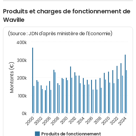
Produits et charges de fonctionnement de
Waville
(Source : JDN d'après ministère de l'Economie)
400k
300k
Montants (€)
200k
100k
0k
2000
2022
2016
2010
2002
2024
2018
2012
2006
2020
2014
2008
Produits de fonctionnement