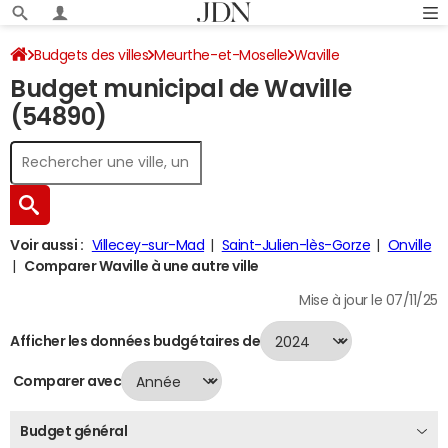
Budgets des villes
Meurthe-et-Moselle
Waville
Budget municipal de Waville
Budget 2024
(54890)
Voir aussi :
Villecey-sur-Mad
Saint-Julien-lès-Gorze
Onville
Comparer Waville à une autre ville
Mise à jour le 07/11/25
Afficher les données budgétaires de
Comparer avec
Budget général