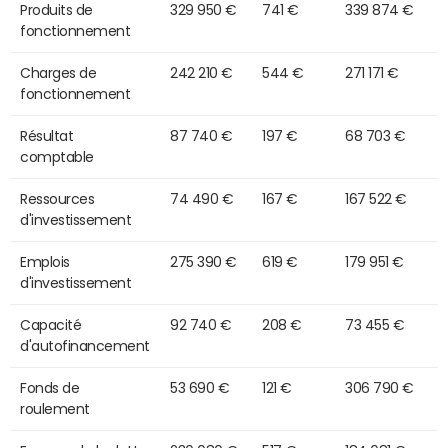
Produits de
329 950 €
741 €
339 874 €
fonctionnement
Charges de
242 210 €
544 €
271 171 €
fonctionnement
Résultat
87 740 €
197 €
68 703 €
comptable
Ressources
74 490 €
167 €
167 522 €
d'investissement
Emplois
275 390 €
619 €
179 951 €
d'investissement
Capacité
92 740 €
208 €
73 455 €
d'autofinancement
Fonds de
53 690 €
121 €
306 790 €
roulement