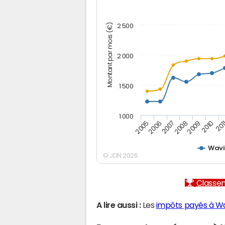
Montant par mois (€)
2 500
2 000
1 500
1 000
2005
2006
2007
2008
2009
2010
201
Wavi
© JDN 2026
Classem
A lire aussi :
Les
impôts payés à Wa