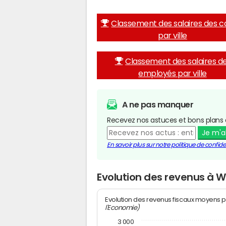
Classement des salaires des c
par ville
Classement des salaires d
employés par ville
A ne pas manquer
Recevez nos astuces et bons plans 
Je m'
En savoir plus sur notre politique de confiden
Evolution des revenus à W
Evolution des revenus fiscaux moyens p
l'Economie)
3 000