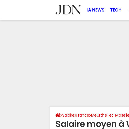
IA NEWS
TECH
Salaire
France
Meurthe-et-Mosell
Salaire moyen à 