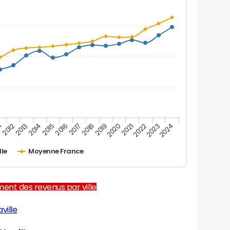
1
2012
2013
2014
2015
2016
2017
2018
2019
2020
2021
2022
2023
2024
lle
Moyenne France
ent des revenus par ville
ville