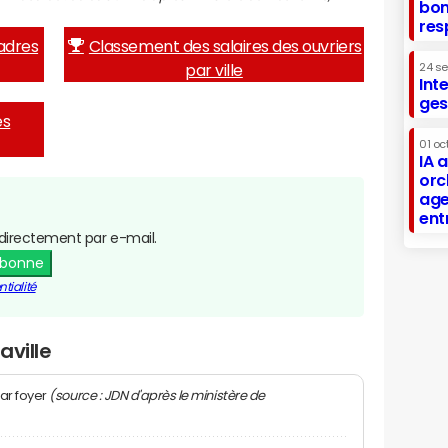
bon
res
adres
Classement des salaires des ouvriers
par ville
24 s
Int
ges
es
01 oc
IA 
orc
age
ent
directement par e-mail.
abonne
tialité
aville
(source : JDN d'après le ministère de
ar foyer