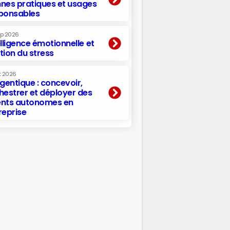
nes pratiques et usages
ponsables
ep 2026
elligence émotionnelle et
tion du stress
t 2026
agentique : concevoir,
hestrer et déployer des
nts autonomes en
reprise