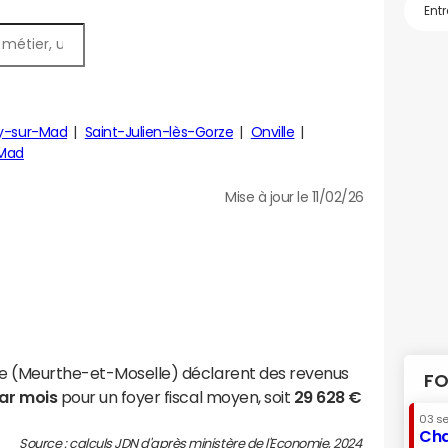
ey-sur-Mad
Saint-Julien-lès-Gorze
Onville
-Mad
Mise à jour le 11/02/26
lle (Meurthe-et-Moselle) déclarent des revenus
FO
par mois
pour un foyer fiscal moyen, soit
29 628 €
03 s
Cha
Source : calculs JDN d'après ministère de l'Economie, 2024