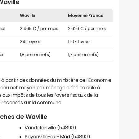
aville
Waville
Moyenne France
cal
2 469 € / par mois
2 626 € / par mois
241 foyers
1 107 foyers
er
1,8 personne(s)
1,7 personne(s)
 à partir des données du ministère de l'Economie
evenu net moyen par ménage a été calculé à
 aux impôts de tous les foyers fiscaux de la
 recensés sur la commune.
roches de Waville
Vandelainville (54890)
)
Bayonville-sur-Mad (54890)