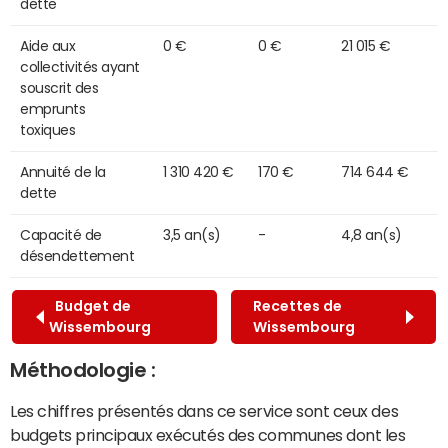
dette
Aide aux
0 €
0 €
21 015 €
collectivités ayant
souscrit des
emprunts
toxiques
Annuité de la
1 310 420 €
170 €
714 644 €
dette
Capacité de
3,5 an(s)
-
4,8 an(s)
désendettement
Budget de
Recettes de
Wissembourg
Wissembourg
Méthodologie :
Les chiffres présentés dans ce service sont ceux des
budgets principaux exécutés des communes dont les