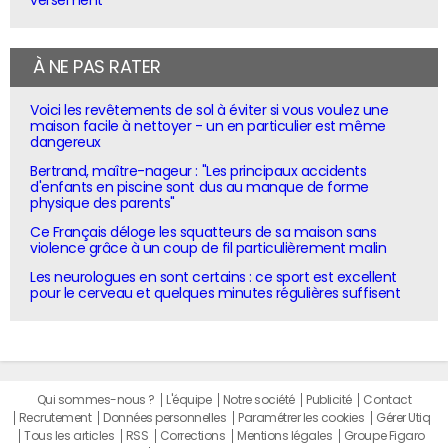
À NE PAS RATER
Voici les revêtements de sol à éviter si vous voulez une
maison facile à nettoyer - un en particulier est même
dangereux
Bertrand, maître-nageur : "Les principaux accidents
d'enfants en piscine sont dus au manque de forme
physique des parents"
Ce Français déloge les squatteurs de sa maison sans
violence grâce à un coup de fil particulièrement malin
Les neurologues en sont certains : ce sport est excellent
pour le cerveau et quelques minutes régulières suffisent
Qui sommes-nous ?
L'équipe
Notre société
Publicité
Contact
Recrutement
Données personnelles
Paramétrer les cookies
Gérer Utiq
Tous les articles
RSS
Corrections
Mentions légales
Groupe Figaro