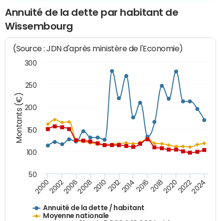
Annuité de la dette par habitant de
Wissembourg
(Source : JDN d'après ministère de l'Economie)
300
250
Montants (€)
200
150
100
50
2014
2008
2000
2024
2018
2012
2006
2022
2016
2010
2002
2020
Annuité de la dette / habitant
Moyenne nationale