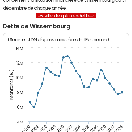
décembre de chaque année.
Les villes les plus endettées
Dette de Wissembourg
(Source : JDN d'après ministère de l'Economie)
14M
12M
Montants (€)
10M
8M
6M
4M
2020
2010
2016
2006
2022
2012
2000
2018
2008
2024
2014
2002