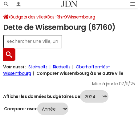
Budgets des villes
Bas-Rhin
Wissembourg
Dette de Wissembourg (67160)
Dette au 31/12/2024
Voir aussi :
Steinseltz
Riedseltz
Oberhoffen-lès-
Wissembourg
Comparer Wissembourg à une autre ville
Mise à jour le 07/11/25
Afficher les données budgétaires de
Comparer avec