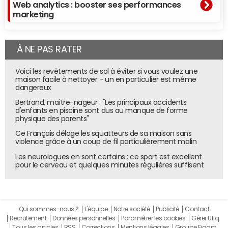
Web analytics : booster ses performances
marketing
À NE PAS RATER
Voici les revêtements de sol à éviter si vous voulez une
maison facile à nettoyer - un en particulier est même
dangereux
Bertrand, maître-nageur : "Les principaux accidents
d'enfants en piscine sont dus au manque de forme
physique des parents"
Ce Français déloge les squatteurs de sa maison sans
violence grâce à un coup de fil particulièrement malin
Les neurologues en sont certains : ce sport est excellent
pour le cerveau et quelques minutes régulières suffisent
Qui sommes-nous ?
L'équipe
Notre société
Publicité
Contact
Recrutement
Données personnelles
Paramétrer les cookies
Gérer Utiq
Tous les articles
RSS
Corrections
Mentions légales
Groupe Figaro