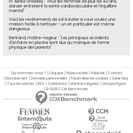
Pr. Alinka Greasley : "Pour les femmes de plus de 40 ans,
danser entretient la santé cardiovasculaire et l'équilibre
mental"
Voici les revêtements de sol à éviter si vous voulez une
maison facile à nettoyer - un en particulier est même
dangereux
Bertrand, maître-nageur : "Les principaux accidents
d'enfants en piscine sont dus au manque de forme
physique des parents"
Qui sommes-nous ?
L'équipe
Notre société
Publicité
Contact
Recrutement
Données personnelles
Paramétrer les cookies
Gérer Utiq
Tous les articles
RSS
Corrections
Mentions légales
Groupe Figaro
© 2025 CCM Benchmark