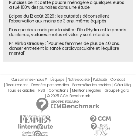
Punaises de lit : cette poudre ménagère à quelques euros
a tué 100% des punaises dans une étude
Eclipse du 12 août 2026 : les autorités déconseillent
l'observation aux moins de 3 ans, même équipés
Plus que deux mois pour la visiter : l'île d'Hydra est le paradis
du silence, voitures, motos et vélos y sont interdits
Pr. Alinka Greasley : "Pour les femmes de plus de 40 ans,
danser entretient la santé cardiovasculaire et l'équilibre
mental"
Qui sommes-nous ?
L'équipe
Notre société
Publicité
Contact
Recrutement
Données personnelles
Paramétrer les cookies
Gérer Utiq
Tous les articles
RSS
Corrections
Mentions légales
Groupe Figaro
© 2025 CCM Benchmark