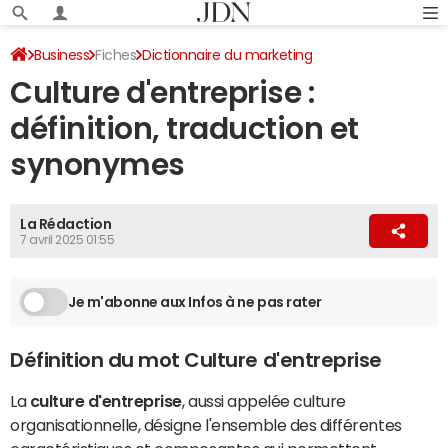
Business
Fiches
Dictionnaire du marketing
Culture d'entreprise :
Marketing traditionnel
définition, traduction et
synonymes
La Rédaction
7 avril 2025 01:55
Je m'abonne aux Infos à ne pas rater
Définition du mot Culture d'entreprise
La
culture d'entreprise
, aussi appelée culture
organisationnelle, désigne l'ensemble des différentes