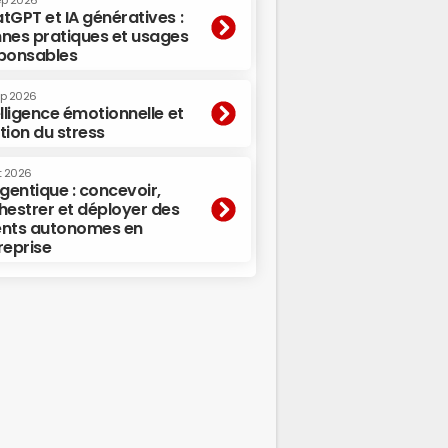
ep 2026
tGPT et IA génératives :
nes pratiques et usages
ponsables
ep 2026
elligence émotionnelle et
tion du stress
t 2026
agentique : concevoir,
hestrer et déployer des
nts autonomes en
reprise