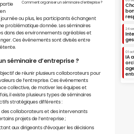
03 s
Comment organiser un séminaire d’entreprise ?
partie
Cha
bon
 en
res
journée ou plus, les participants échangent
ne problématique donnée. Les séminaires
24 s
sés dans des environnements agréables et
Int
ges
ranger. Ces événements sont divisés entre
détente.
01 oc
IA 
’un séminaire d’entreprise ?
orc
age
jectif de réunir plusieurs collaborateurs pour
ent
s valeurs de l’entreprise. Ces événements
nce collective, de motiver les équipes et
is, il existe plusieurs types de séminaires
ifs stratégiques différents :
t des collaborateurs et des intervenants
tains projets de l’entreprise ;
tant aux dirigeants d’évoquer les décisions