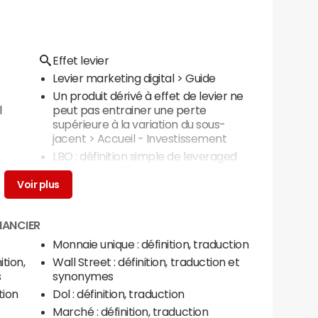
Effet levier
Levier marketing digital
> Guide
Un produit dérivé à effet de levier ne
l
peut pas entrainer une perte
supérieure à la variation du sous-
jacent
> Accueil - Investissement
LBO : définition simple de leveraged
buy-out
> Guide
NANCIER
Monnaie unique : définition, traduction
tion,
Wall Street : définition, traduction et
s
synonymes
tion
Dol : définition, traduction
Marché : définition, traduction