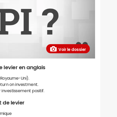
Voir le dossier
 levier en anglais
 (Royaume-Uni).
eturn on investment.
r investissement positif.
 de levier
mique