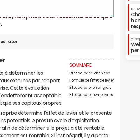
03 s
Cha
, synonyme... Voici l'essentiel de ce qu'il
bon
.
res
21 se
as rater
Web
per
er
SOMMAIRE
té
à déterminer les
Effet de levier : définition
taux externes par rapport
Formule de l'effet de levier
ise. Cette évaluation
Effet de levier en anglais
Effet de levier : synonyme
'
endettement
acceptable
risque
ses capitaux propres
.
treprise détermine l'effet de levier et le présente
urs
potentiels. Après un cycle d'exploitation
r afin de déterminer si le projet a été
rentable
.
issement est rentable. S'il est négatif, il y a perte