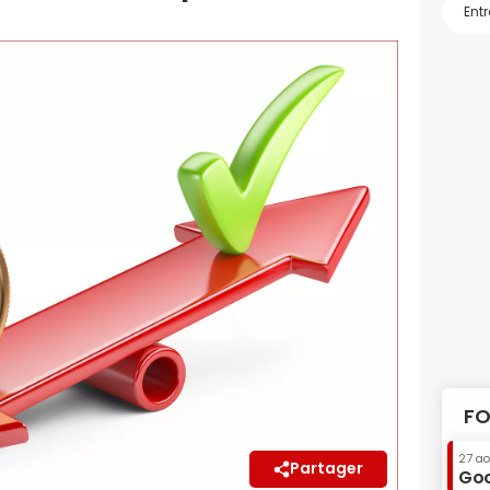
FO
27 a
Partager
Goo