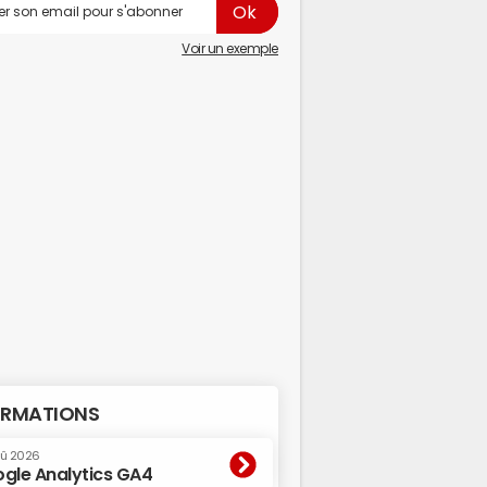
Voir un exemple
RMATIONS
oû 2026
gle Analytics GA4