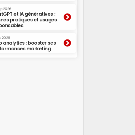
ep 2026
tGPT et IA génératives :
nes pratiques et usages
ponsables
p 2026
 analytics : booster ses
formances marketing