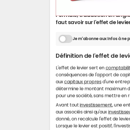
24 mai 2025 01:55
Formule, traduction en anglais
faut savoir sur l'effet de levier
Je m'abonne aux Infos à ne p
Définition de l'effet de levi
L'effet de levier sert en
comptabili
conséquences de l'apport de capi
aux
capitaux propres
d'une entrepr
détermine le montant maximum d
pour une société, sans mettre en 
Avant tout
investissement
, une en
aux associés ainsi qu'aux
investisse
donné, on recalcule l'effet de levie
Lorsque le levier est positif, l'invest