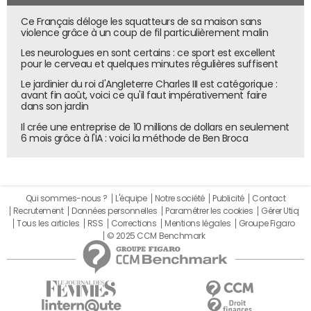
Ce Français déloge les squatteurs de sa maison sans
violence grâce à un coup de fil particulièrement malin
Les neurologues en sont certains : ce sport est excellent
pour le cerveau et quelques minutes régulières suffisent
Le jardinier du roi d'Angleterre Charles III est catégorique :
avant fin août, voici ce qu'il faut impérativement faire
dans son jardin
Il crée une entreprise de 10 millions de dollars en seulement
6 mois grâce à l'IA : voici la méthode de Ben Broca
Qui sommes-nous ?
L'équipe
Notre société
Publicité
Contact
Recrutement
Données personnelles
Paramétrer les cookies
Gérer Utiq
Tous les articles
RSS
Corrections
Mentions légales
Groupe Figaro
© 2025 CCM Benchmark