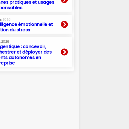
nes pratiques et usages
ponsables
ep 2026
elligence émotionnelle et
tion du stress
t 2026
agentique : concevoir,
hestrer et déployer des
nts autonomes en
reprise