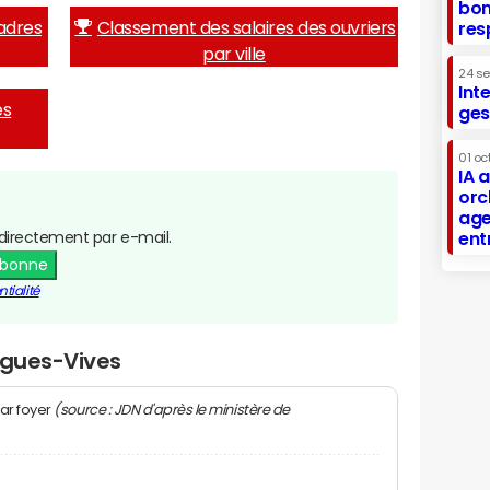
bon
adres
Classement des salaires des ouvriers
res
par ville
24 s
Int
es
ges
01 oc
IA 
orc
age
directement par e-mail.
ent
abonne
tialité
igues-Vives
(source : JDN d'après le ministère de
ar foyer