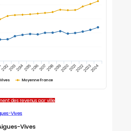
1
2012
2013
2014
2015
2016
2017
2018
2019
2020
2021
2022
2023
2024
Vives
Moyenne France
ent des revenus par ville
gues-Vives
igues-Vives