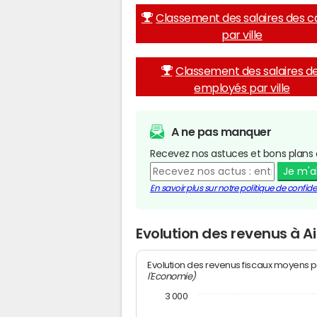
Classement des salaires des c
par ville
Classement des salaires d
employés par ville
A ne pas manquer
Recevez nos astuces et bons plans 
Je m'
En savoir plus sur notre politique de confiden
Evolution des revenus à A
Evolution des revenus fiscaux moyens p
l'Economie)
3 000