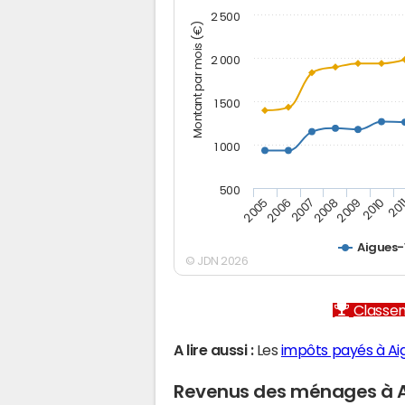
2 500
Montant par mois (€)
2 000
1 500
1 000
500
2005
2006
2007
2008
2009
2010
201
Aigues-
© JDN 2026
Classem
A lire aussi :
Les
impôts payés à Ai
Revenus des ménages à A