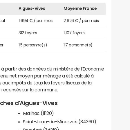
Aigues-Vives
Moyenne France
cal
1 694 € / par mois
2 626 € / par mois
312 foyers
1 107 foyers
er
1,5 personne(s)
1,7 personne(s)
 à partir des données du ministère de l'Economie
evenu net moyen par ménage a été calculé à
 aux impôts de tous les foyers fiscaux de la
 recensés sur la commune.
roches d'Aigues-Vives
Mailhac (11120)
Saint-Jean-de-Minervois (34360)
Beaufort (34210)