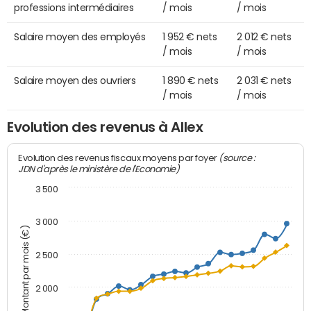
professions intermédiaires
/ mois
/ mois
Salaire moyen des employés
1 952 € nets
2 012 € nets
/ mois
/ mois
Salaire moyen des ouvriers
1 890 € nets
2 031 € nets
/ mois
/ mois
Evolution des revenus à Allex
(source :
Evolution des revenus fiscaux moyens par foyer
JDN d'après le ministère de l'Economie)
3 500
3 000
Montant par mois (€)
2 500
2 000