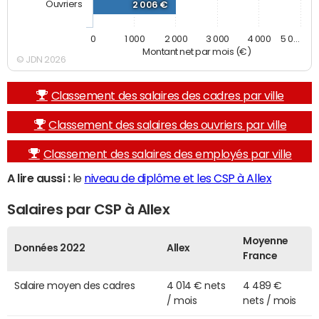
Ouvriers
2 006 €
0
1 000
2 000
3 000
4 000
5 0…
Montant net par mois (€)
© JDN 2026
Classement des salaires des cadres par ville
Classement des salaires des ouvriers par ville
Classement des salaires des employés par ville
A lire aussi :
le
niveau de diplôme et les CSP à Allex
Salaires par CSP à Allex
Moyenne
Données 2022
Allex
France
Salaire moyen des cadres
4 014 € nets
4 489 €
/ mois
nets / mois