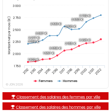
3 000
2 732 €
2 750
Montant net par mois (€)
2 653 €
2 561 €
2 510 €
2 500
2 367 €
2 277 €
2 226 €
2 198 €
2 250
2 155 €
2 058 €
1 957 €
2 000
1 822 €
1 750
2013
2017
2021
2014
2018
2022
2015
2019
2012
2016
2020
Femmes
Hommes
© JDN 2026
Classement des salaires des femmes par ville
Classement des salaires des hommes par ville