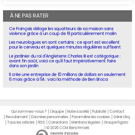
À NE PAS RATER
Ce Français déloge les squatteurs de sa maison sans
violence grâce à un coup de fil particulièrement malin
Les neurologues en sont certains : ce sport est excellent
pour le cerveau et quelques minutes régulières suffisent
Le jardinier du roi d'Angleterre Charles III est catégorique :
avant fin août, voici ce qu'il faut impérativement faire
dans son jardin
Il crée une entreprise de 10 millions de dollars en seulement
6 mois grâce à l'IA : voici la méthode de Ben Broca
Qui sommes-nous ?
L'équipe
Notre société
Publicité
Contact
Recrutement
Données personnelles
Paramétrer les cookies
Gérer Utiq
Tous les articles
RSS
Corrections
Mentions légales
Groupe Figaro
© 2025 CCM Benchmark