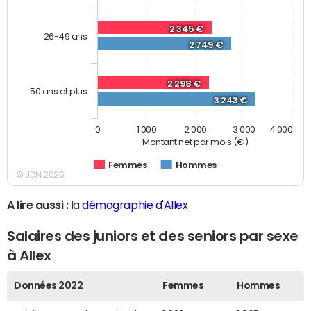
2 345 €
26-49 ans
2 749 €
2 298 €
50 ans et plus
3 243 €
0
1 000
2 000
3 000
4 000
Montant net par mois (€)
Femmes
Hommes
© JDN 2026
A lire aussi :
la
démographie d'Allex
Salaires des juniors et des seniors par sexe
à Allex
Données 2022
Femmes
Hommes