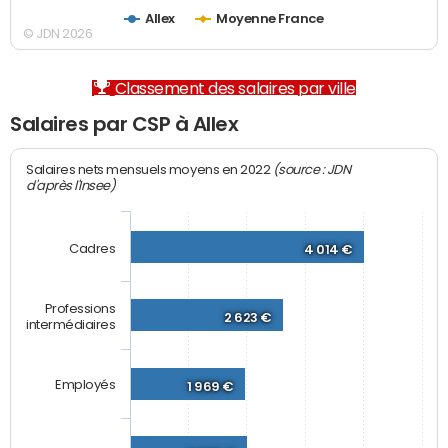
Allex
Moyenne France
© JDN 2026
Classement des salaires par ville
Salaires par CSP à Allex
(source : JDN
Salaires nets mensuels moyens en 2022
d'après l'Insee)
Cadres
4 014 €
Professions
2 623 €
intermédiaires
Employés
1 969 €