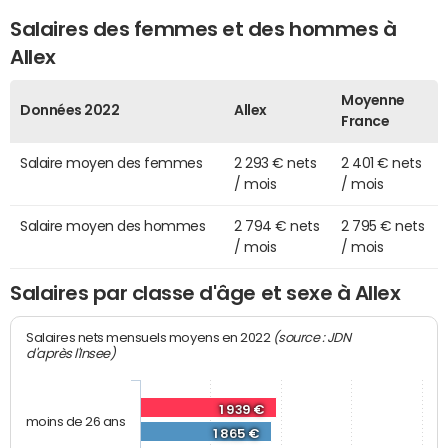
Salaires des femmes et des hommes à
Allex
Moyenne
Données 2022
Allex
France
Salaire moyen des femmes
2 293 € nets
2 401 € nets
/ mois
/ mois
Salaire moyen des hommes
2 794 € nets
2 795 € nets
/ mois
/ mois
Salaires par classe d'âge et sexe à Allex
(source : JDN
Salaires nets mensuels moyens en 2022
d'après l'Insee)
1 939 €
moins de 26 ans
1 865 €