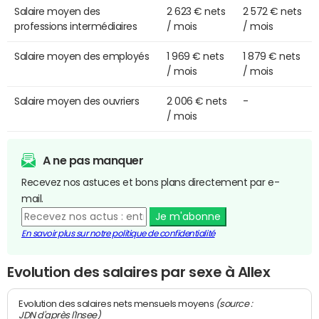
Salaire moyen des
2 623 € nets
2 572 € nets
professions intermédiaires
/ mois
/ mois
Salaire moyen des employés
1 969 € nets
1 879 € nets
/ mois
/ mois
Salaire moyen des ouvriers
2 006 € nets
-
/ mois
A ne pas manquer
Recevez nos astuces et bons plans directement par e-
mail.
Je m'abonne
En savoir plus sur notre politique de confidentialité
Evolution des salaires par sexe à Allex
(source :
Evolution des salaires nets mensuels moyens
JDN d'après l'Insee)