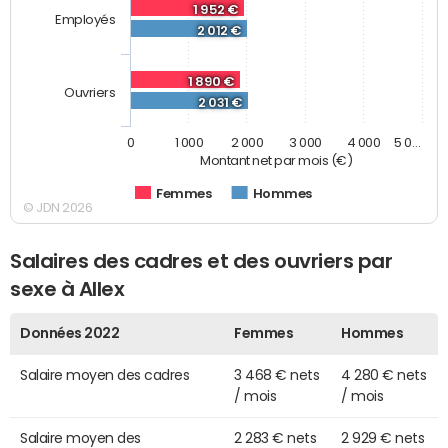
1 952 €
Employés
2 012 €
1 890 €
Ouvriers
2 031 €
0
1 000
2 000
3 000
4 000
5 0…
Montant net par mois (€)
Femmes
Hommes
© JDN 2026
Salaires des cadres et des ouvriers par
sexe à Allex
Données 2022
Femmes
Hommes
Salaire moyen des cadres
3 468 € nets
4 280 € nets
/ mois
/ mois
Salaire moyen des
2 283 € nets
2 929 € nets