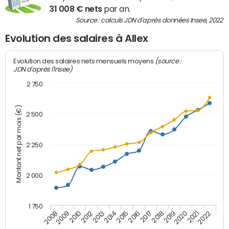
31 008 € nets
par an.
Source : calculs JDN d'après données Insee, 2022
Evolution des salaires à Allex
(source :
Evolution des salaires nets mensuels moyens
JDN d'après l'Insee)
2 750
Montant net par mois (€)
2 500
2 250
2 000
1 750
2012
2019
2014
2021
2008
2016
2010
2018
2013
2020
2015
2022
2009
2017