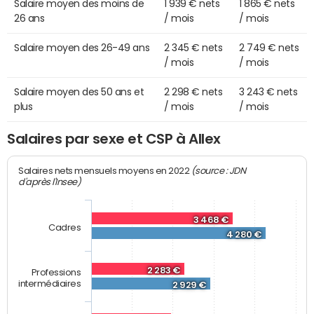
Salaire moyen des moins de
1 939 € nets
1 865 € nets
26 ans
/ mois
/ mois
Salaire moyen des 26-49 ans
2 345 € nets
2 749 € nets
/ mois
/ mois
Salaire moyen des 50 ans et
2 298 € nets
3 243 € nets
plus
/ mois
/ mois
Salaires par sexe et CSP à Allex
(source : JDN
Salaires nets mensuels moyens en 2022
d'après l'Insee)
3 468 €
Cadres
4 280 €
2 283 €
Professions
intermédiaires
2 929 €