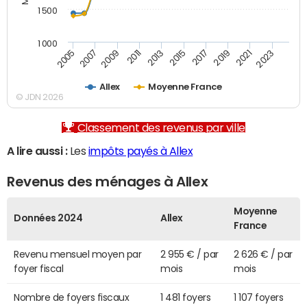
1 500
1 000
2007
2017
2009
2019
2011
2021
2013
2023
2005
2015
Allex
Moyenne France
© JDN 2026
Classement des revenus par ville
A lire aussi :
Les
impôts payés à Allex
Revenus des ménages à Allex
Moyenne
Données 2024
Allex
France
Revenu mensuel moyen par
2 955 € / par
2 626 € / par
foyer fiscal
mois
mois
Nombre de foyers fiscaux
1 481 foyers
1 107 foyers