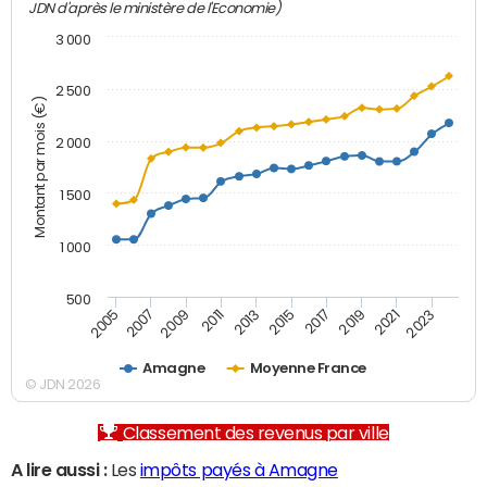
JDN d'après le ministère de l'Economie)
3 000
2 500
Montant par mois (€)
2 000
1 500
1 000
500
2007
2017
2009
2019
2011
2021
2013
2023
2005
2015
Amagne
Moyenne France
© JDN 2026
Classement des revenus par ville
A lire aussi :
Les
impôts payés à Amagne