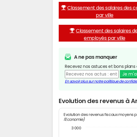
Classement des salaires des c
par ville
Classement des salaires d
employés par ville
A ne pas manquer
Recevez nos astuces et bons plans 
Je m'
En savoir plus sur notre politique de confiden
Evolution des revenus à A
Evolution des revenus fiscaux moyens p
l'Economie)
3 000