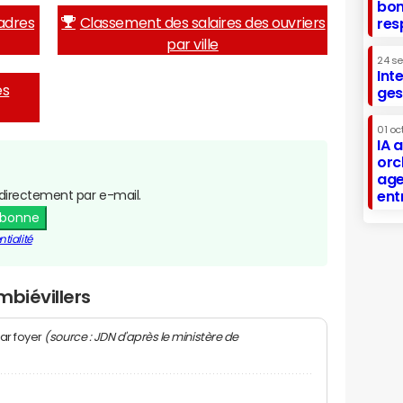
bon
adres
Classement des salaires des ouvriers
res
par ville
24 s
Int
es
ges
01 oc
IA 
orc
age
directement par e-mail.
ent
abonne
tialité
mbiévillers
(source : JDN d'après le ministère de
ar foyer