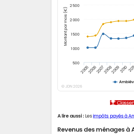
2 500
Montant par mois (€)
2 000
1 500
1 000
500
2005
2006
2007
2008
2009
2010
201
Ambiévi
© JDN 2026
Classem
A lire aussi :
Les
impôts payés à Am
Revenus des ménages à A