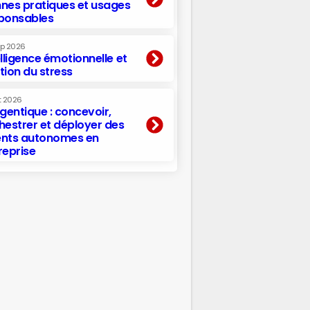
nes pratiques et usages
ponsables
ep 2026
elligence émotionnelle et
tion du stress
t 2026
agentique : concevoir,
hestrer et déployer des
nts autonomes en
reprise