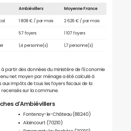
Ambiévillers
Moyenne France
cal
1 808 € / par mois
2 626 € / par mois
57 foyers
1 107 foyers
er
1,4 personne(s)
1,7 personne(s)
 à partir des données du ministère de l'Economie
evenu net moyen par ménage a été calculé à
 aux impôts de tous les foyers fiscaux de la
 recensés sur la commune.
oches d'Ambiévillers
Fontenoy-le-Château (88240)
Alaincourt (70210)
Passavant-la-Rochère (70210)