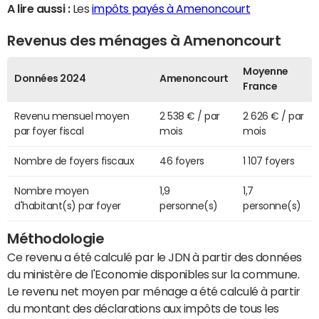
A lire aussi :
Les
impôts payés à Amenoncourt
Revenus des ménages à Amenoncourt
Moyenne
Données 2024
Amenoncourt
France
Revenu mensuel moyen
2 538 € / par
2 626 € / par
par foyer fiscal
mois
mois
Nombre de foyers fiscaux
46 foyers
1 107 foyers
Nombre moyen
1,9
1,7
d'habitant(s) par foyer
personne(s)
personne(s)
Méthodologie
Ce revenu a été calculé par le JDN à partir des données
du ministère de l'Economie disponibles sur la commune.
Le revenu net moyen par ménage a été calculé à partir
du montant des déclarations aux impôts de tous les