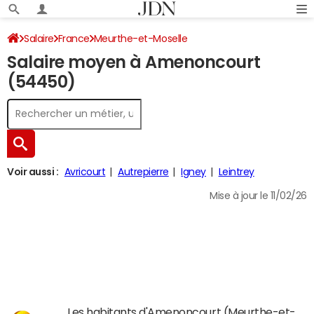
Salaire
France
Meurthe-et-Moselle
Salaire moyen à Amenoncourt
(54450)
Voir aussi :
Avricourt
Autrepierre
Igney
Leintrey
Mise à jour le 11/02/26
Les habitants d'Amenoncourt (Meurthe-et-