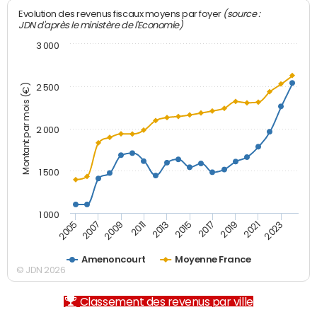
(source :
Evolution des revenus fiscaux moyens par foyer
JDN d'après le ministère de l'Economie)
3 000
Montant par mois (€)
2 500
2 000
1 500
1 000
2007
2017
2009
2019
2011
2021
2013
2023
2005
2015
Amenoncourt
Moyenne France
© JDN 2026
Classement des revenus par ville