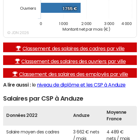
Ouvriers
1 755 €
0
1 000
2 000
3 000
4 000
Montant net par mois (€)
© JDN 2026
Classement des salaires des cadres par ville
Classement des salaires des ouvriers par ville
Classement des salaires des employés par ville
A lire aussi :
le
niveau de diplôme et les CSP à Anduze
Salaires par CSP à Anduze
Moyenne
Données 2022
Anduze
France
Salaire moyen des cadres
3 662 € nets
4 489 €
/ mois
nets / mois