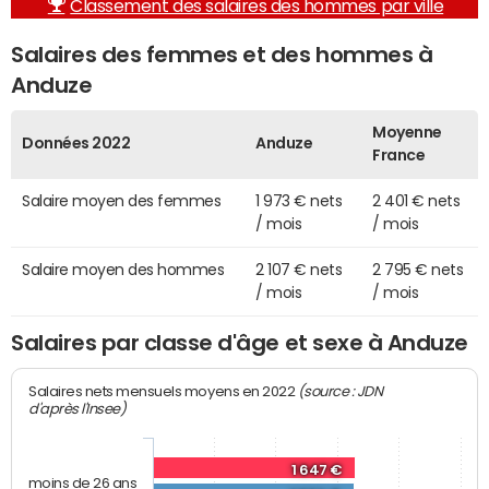
Classement des salaires des hommes par ville
Salaires des femmes et des hommes à
Anduze
Moyenne
Données 2022
Anduze
France
Salaire moyen des femmes
1 973 € nets
2 401 € nets
/ mois
/ mois
Salaire moyen des hommes
2 107 € nets
2 795 € nets
/ mois
/ mois
Salaires par classe d'âge et sexe à Anduze
(source : JDN
Salaires nets mensuels moyens en 2022
d'après l'Insee)
1 647 €
moins de 26 ans