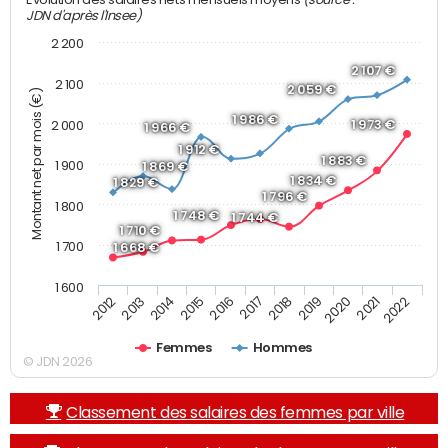
JDN d'après l'Insee)
2 200
2 107 €
2 100
2 059 €
Montant net par mois (€)
1 986 €
1 973 €
2 000
1 966 €
1 912 €
1 883 €
1 900
1 869 €
1 834 €
1 829 €
1 796 €
1 800
1 748 €
1 744 €
1 710 €
1 700
1 668 €
1 600
2013
2017
2021
2014
2018
2022
2015
2019
2012
2016
2020
Femmes
Hommes
© JDN 2026
Classement des salaires des femmes par ville