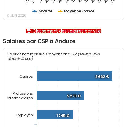
Anduze
Moyenne France
© JDN 2026
Classement des salaires par ville
Salaires par CSP à Anduze
(source : JDN
Salaires nets mensuels moyens en 2022
d'après l'Insee)
Cadres
3 662 €
Professions
2 279 €
intermédiaires
Employés
1 745 €