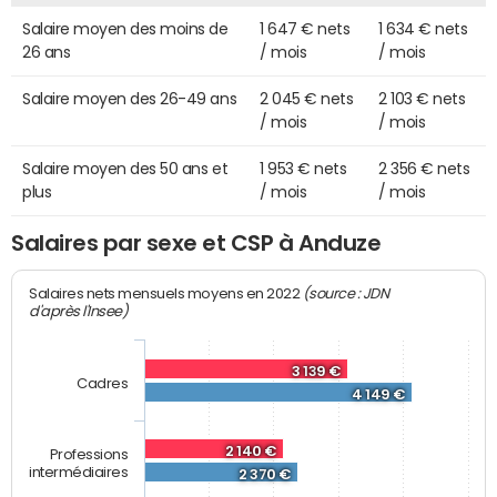
Salaire moyen des moins de
1 647 € nets
1 634 € nets
26 ans
/ mois
/ mois
Salaire moyen des 26-49 ans
2 045 € nets
2 103 € nets
/ mois
/ mois
Salaire moyen des 50 ans et
1 953 € nets
2 356 € nets
plus
/ mois
/ mois
Salaires par sexe et CSP à Anduze
(source : JDN
Salaires nets mensuels moyens en 2022
d'après l'Insee)
3 139 €
Cadres
4 149 €
2 140 €
Professions
intermédiaires
2 370 €