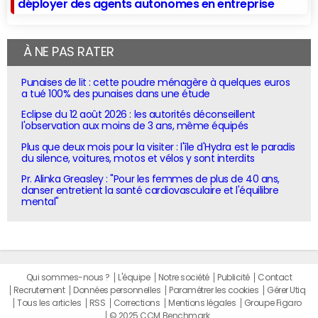
déployer des agents autonomes en entreprise
À NE PAS RATER
Punaises de lit : cette poudre ménagère à quelques euros
a tué 100% des punaises dans une étude
Eclipse du 12 août 2026 : les autorités déconseillent
l'observation aux moins de 3 ans, même équipés
Plus que deux mois pour la visiter : l'île d'Hydra est le paradis
du silence, voitures, motos et vélos y sont interdits
Pr. Alinka Greasley : "Pour les femmes de plus de 40 ans,
danser entretient la santé cardiovasculaire et l'équilibre
mental"
Qui sommes-nous ?
L'équipe
Notre société
Publicité
Contact
Recrutement
Données personnelles
Paramétrer les cookies
Gérer Utiq
Tous les articles
RSS
Corrections
Mentions légales
Groupe Figaro
© 2025 CCM Benchmark