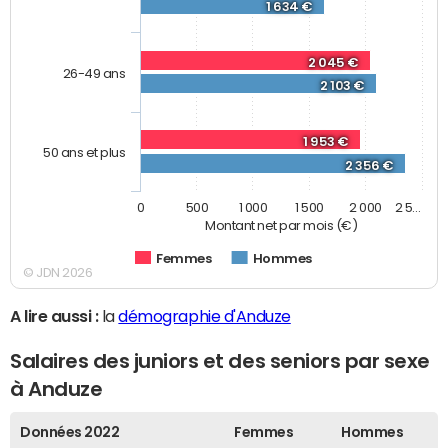
1 634 €
2 045 €
26-49 ans
2 103 €
1 953 €
50 ans et plus
2 356 €
0
500
1 000
1 500
2 000
2 5…
Montant net par mois (€)
Femmes
Hommes
© JDN 2026
A lire aussi :
la
démographie d'Anduze
Salaires des juniors et des seniors par sexe
à Anduze
Données 2022
Femmes
Hommes