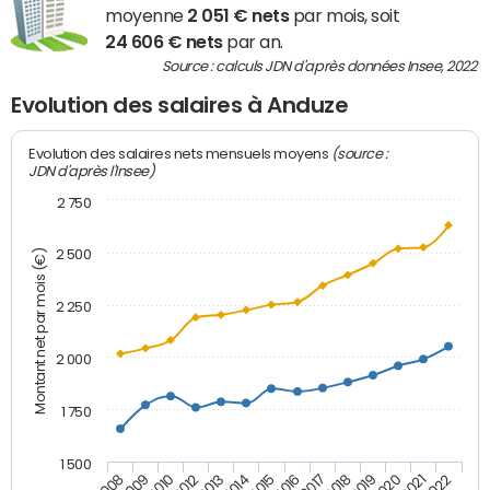
moyenne
2 051 € nets
par mois, soit
24 606 € nets
par an.
Source : calculs JDN d'après données Insee, 2022
Evolution des salaires à Anduze
(source :
Evolution des salaires nets mensuels moyens
JDN d'après l'Insee)
2 750
2 500
Montant net par mois (€)
2 250
2 000
1 750
1 500
2012
2019
2014
2021
2008
2016
2010
2018
2013
2020
2015
2022
2009
2017