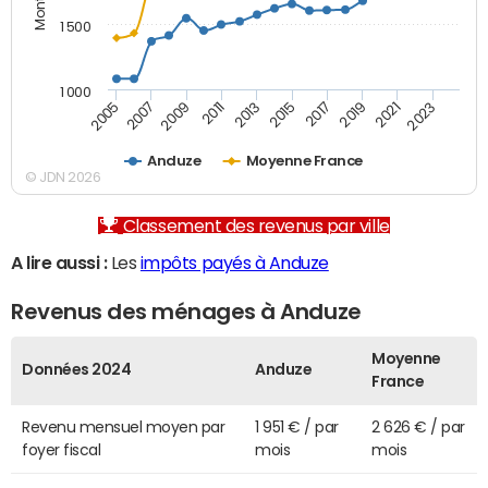
1 500
1 000
2007
2017
2009
2019
2011
2021
2013
2023
2005
2015
Anduze
Moyenne France
© JDN 2026
Classement des revenus par ville
A lire aussi :
Les
impôts payés à Anduze
Revenus des ménages à Anduze
Moyenne
Données 2024
Anduze
France
Revenu mensuel moyen par
1 951 € / par
2 626 € / par
foyer fiscal
mois
mois