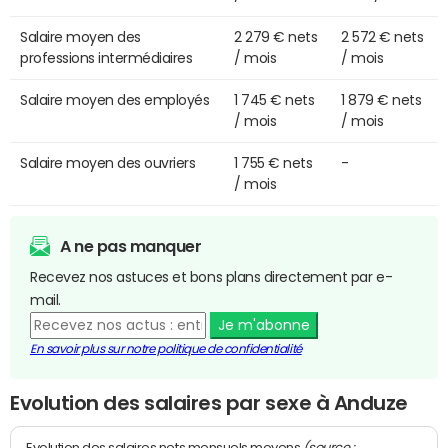
Salaire moyen des
2 279 € nets
2 572 € nets
professions intermédiaires
/ mois
/ mois
Salaire moyen des employés
1 745 € nets
1 879 € nets
/ mois
/ mois
Salaire moyen des ouvriers
1 755 € nets
-
/ mois
A ne pas manquer
Recevez nos astuces et bons plans directement par e-
mail.
Je m'abonne
En savoir plus sur notre politique de confidentialité
Evolution des salaires par sexe à Anduze
(source :
Evolution des salaires nets mensuels moyens