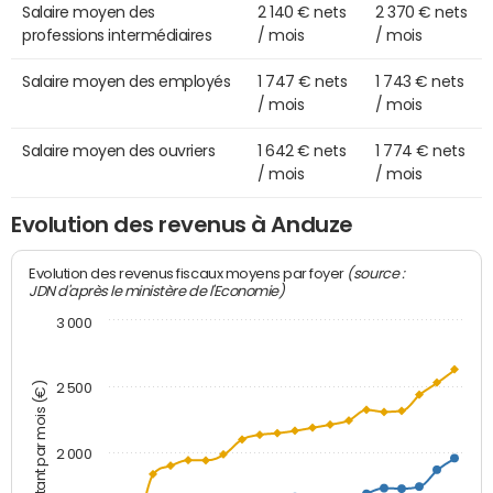
Salaire moyen des
2 140 € nets
2 370 € nets
professions intermédiaires
/ mois
/ mois
Salaire moyen des employés
1 747 € nets
1 743 € nets
/ mois
/ mois
Salaire moyen des ouvriers
1 642 € nets
1 774 € nets
/ mois
/ mois
Evolution des revenus à Anduze
(source :
Evolution des revenus fiscaux moyens par foyer
JDN d'après le ministère de l'Economie)
3 000
Montant par mois (€)
2 500
2 000