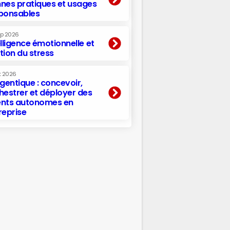
nes pratiques et usages
ponsables
ep 2026
elligence émotionnelle et
tion du stress
t 2026
agentique : concevoir,
hestrer et déployer des
nts autonomes en
reprise