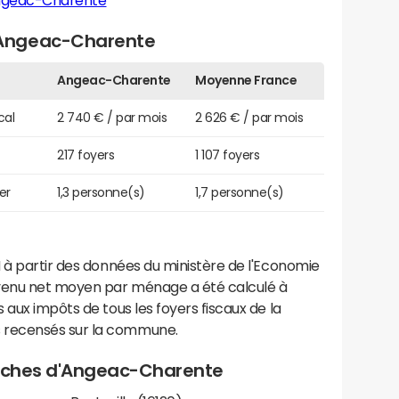
ngeac-Charente
Angeac-Charente
Angeac-Charente
Moyenne France
cal
2 740 € / par mois
2 626 € / par mois
217 foyers
1 107 foyers
er
1,3 personne(s)
1,7 personne(s)
 à partir des données du ministère de l'Economie
evenu net moyen par ménage a été calculé à
 aux impôts de tous les foyers fiscaux de la
 recensés sur la commune.
proches d'Angeac-Charente