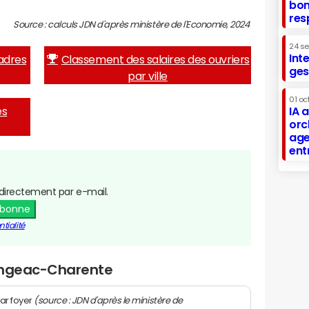
bon
res
Source : calculs JDN d'après ministère de l'Economie, 2024
24 s
Int
adres
Classement des salaires des ouvriers
ges
par ville
01 oc
es
IA 
orc
age
ent
directement par e-mail.
abonne
tialité
 Angeac-Charente
(source : JDN d'après le ministère de
ar foyer