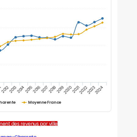
1
2012
2013
2014
2015
2016
2017
2018
2019
2020
2021
2022
2023
2024
harente
Moyenne France
ent des revenus par ville