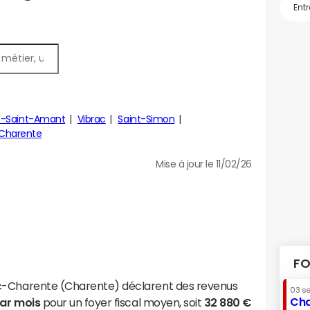
s-Saint-Amant
Vibrac
Saint-Simon
Charente
Mise à jour le 11/02/26
FO
c-Charente (Charente) déclarent des revenus
03 s
Cha
par mois
pour un foyer fiscal moyen, soit
32 880 €