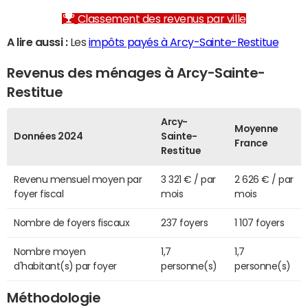
Classement des revenus par ville
A lire aussi :
Les
impôts payés à Arcy-Sainte-Restitue
Revenus des ménages à Arcy-Sainte-
Restitue
Arcy-
Moyenne
Données 2024
Sainte-
France
Restitue
Revenu mensuel moyen par
3 321 € / par
2 626 € / par
foyer fiscal
mois
mois
Nombre de foyers fiscaux
237 foyers
1 107 foyers
Nombre moyen
1,7
1,7
d'habitant(s) par foyer
personne(s)
personne(s)
Méthodologie