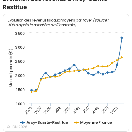
Restitue
(source :
Evolution des revenus fiscaux moyens par foyer
JDN d'après le ministère de l'Economie)
3 500
3 000
Montant par mois (€)
2 500
2 000
1 500
1 000
2007
2017
2009
2019
2011
2021
2013
2023
2005
2015
Arcy-Sainte-Restitue
Moyenne France
© JDN 2026