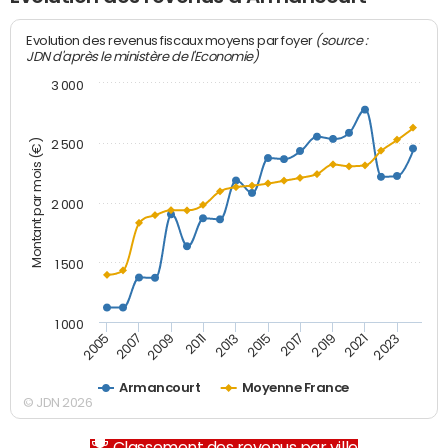
(source :
Evolution des revenus fiscaux moyens par foyer
JDN d'après le ministère de l'Economie)
3 000
Montant par mois (€)
2 500
2 000
1 500
1 000
2007
2017
2009
2019
2011
2021
2013
2023
2005
2015
Armancourt
Moyenne France
© JDN 2026
Classement des revenus par ville