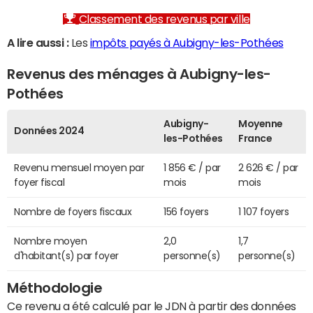
Classement des revenus par ville
A lire aussi :
Les
impôts payés à Aubigny-les-Pothées
Revenus des ménages à Aubigny-les-
Pothées
Aubigny-
Moyenne
Données 2024
les-Pothées
France
Revenu mensuel moyen par
1 856 € / par
2 626 € / par
foyer fiscal
mois
mois
Nombre de foyers fiscaux
156 foyers
1 107 foyers
Nombre moyen
2,0
1,7
d'habitant(s) par foyer
personne(s)
personne(s)
Méthodologie
Ce revenu a été calculé par le JDN à partir des données