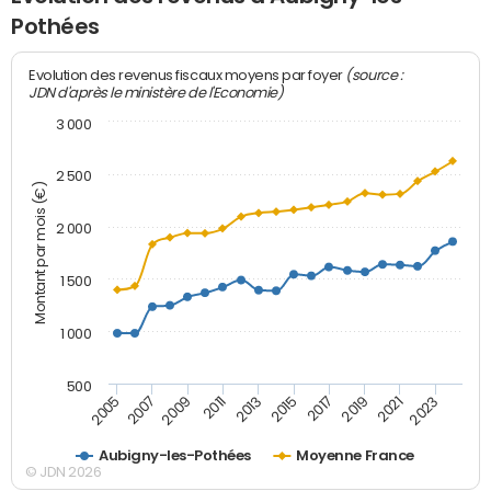
Pothées
(source :
Evolution des revenus fiscaux moyens par foyer
JDN d'après le ministère de l'Economie)
3 000
2 500
Montant par mois (€)
2 000
1 500
1 000
500
2007
2017
2009
2019
2011
2021
2013
2023
2005
2015
Aubigny-les-Pothées
Moyenne France
© JDN 2026