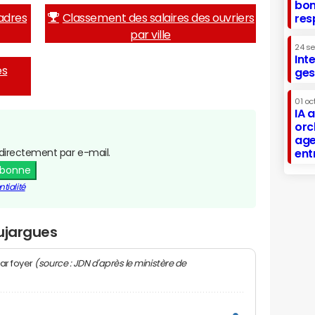
bon
adres
Classement des salaires des ouvriers
res
par ville
24 s
Int
es
ges
01 oc
IA 
orc
age
directement par e-mail.
ent
abonne
tialité
ujargues
(source : JDN d'après le ministère de
ar foyer