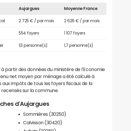
Aujargues
Moyenne France
cal
2 725 € / par mois
2 626 € / par mois
554 foyers
1 107 foyers
er
1,5 personne(s)
1,7 personne(s)
 à partir des données du ministère de l'Economie
evenu net moyen par ménage a été calculé à
 aux impôts de tous les foyers fiscaux de la
 recensés sur la commune.
roches d'Aujargues
Sommières (30250)
Calvisson (30420)
Aubais (30250)