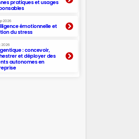
nes pratiques et usages
ponsables
ep 2026
elligence émotionnelle et
tion du stress
t 2026
agentique : concevoir,
hestrer et déployer des
nts autonomes en
reprise