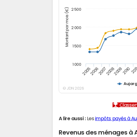
Montant par mois (€)
2 500
2 000
1 500
1 000
2005
2006
2007
2008
2009
2010
201
Aujar
© JDN 2026
Classem
A lire aussi :
Les
impôts payés à Au
Revenus des ménages à 