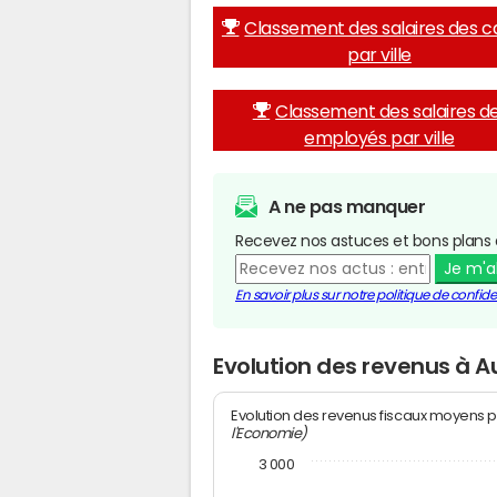
Classement des salaires des c
par ville
Classement des salaires d
employés par ville
A ne pas manquer
Recevez nos astuces et bons plans 
Je m'
En savoir plus sur notre politique de confiden
Evolution des revenus à A
Evolution des revenus fiscaux moyens p
l'Economie)
3 000