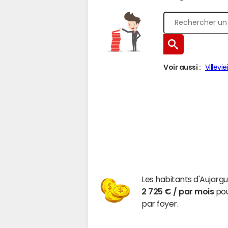
Voir aussi :
Villeviei
Les habitants d'Aujarg
2 725 € / par mois
pou
par foyer.