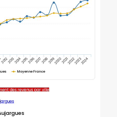
1
2012
2013
2014
2015
2016
2017
2018
2019
2020
2021
2022
2023
2024
gues
Moyenne France
ent des revenus par ville
jargues
Aujargues