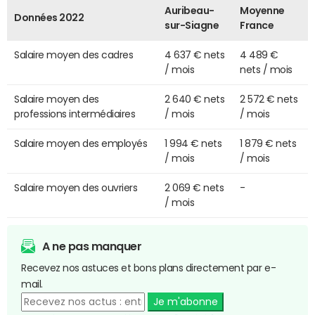
Auribeau-
Moyenne
Données 2022
sur-Siagne
France
Salaire moyen des cadres
4 637 € nets
4 489 €
/ mois
nets / mois
Salaire moyen des
2 640 € nets
2 572 € nets
professions intermédiaires
/ mois
/ mois
Salaire moyen des employés
1 994 € nets
1 879 € nets
/ mois
/ mois
Salaire moyen des ouvriers
2 069 € nets
-
/ mois
A ne pas manquer
Recevez nos astuces et bons plans directement par e-
mail.
Je m'abonne