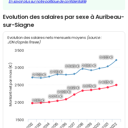
En savoir plus sur notre politique de confidentialité
Evolution des salaires par sexe à Auribeau-
sur-Siagne
(source :
Evolution des salaires nets mensuels moyens
JDN d'après l'Insee)
3 500
3 203 €
Montant net par mois (€)
2 964 €
2 949 €
3 000
2 781 €
2 700 €
2 485 €
2 500
2 375 €
2 321 €
2 209 €
2 074 €
1 961 €
2 000
1 500
2013
2017
2021
2014
2018
2022
2015
2019
2012
2016
2020