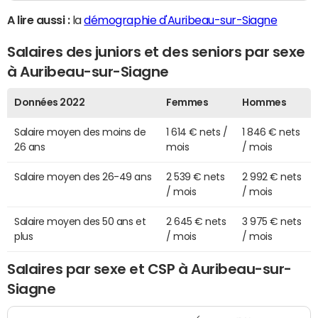
A lire aussi :
la
démographie d'Auribeau-sur-Siagne
Salaires des juniors et des seniors par sexe
à Auribeau-sur-Siagne
Données 2022
Femmes
Hommes
Salaire moyen des moins de
1 614 € nets /
1 846 € nets
26 ans
mois
/ mois
Salaire moyen des 26-49 ans
2 539 € nets
2 992 € nets
/ mois
/ mois
Salaire moyen des 50 ans et
2 645 € nets
3 975 € nets
plus
/ mois
/ mois
Salaires par sexe et CSP à Auribeau-sur-
Siagne