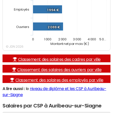
Employés
1 994 €
Ouvriers
2 069 €
0
1 000
2 000
3 000
4 000
5 0…
Montant net par mois (€)
© JDN 2026
Classement des salaires des cadres par ville
Classement des salaires des ouvriers par ville
Classement des salaires des employés par ville
A lire aussi :
le
niveau de diplôme et les CSP à Auribeau-
sur-Siagne
Salaires par CSP à Auribeau-sur-Siagne