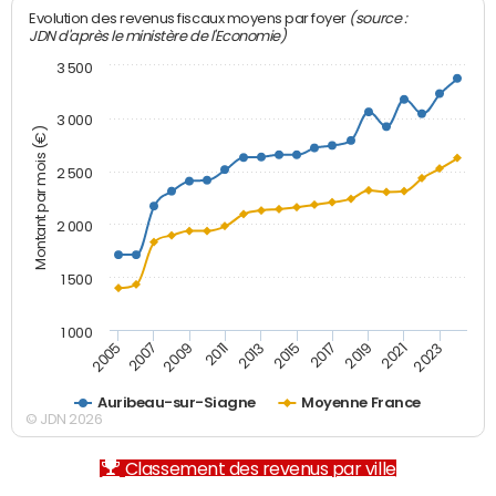
(source :
Evolution des revenus fiscaux moyens par foyer
JDN d'après le ministère de l'Economie)
3 500
3 000
Montant par mois (€)
2 500
2 000
1 500
1 000
2007
2017
2009
2019
2011
2021
2013
2023
2005
2015
Auribeau-sur-Siagne
Moyenne France
© JDN 2026
Classement des revenus par ville