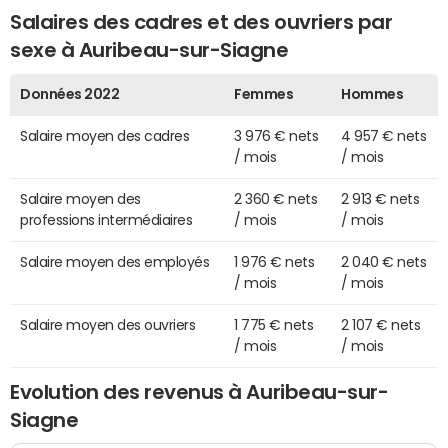
Salaires des cadres et des ouvriers par
sexe à Auribeau-sur-Siagne
Données 2022
Femmes
Hommes
Salaire moyen des cadres
3 976 € nets
4 957 € nets
/ mois
/ mois
Salaire moyen des
2 360 € nets
2 913 € nets
professions intermédiaires
/ mois
/ mois
Salaire moyen des employés
1 976 € nets
2 040 € nets
/ mois
/ mois
Salaire moyen des ouvriers
1 775 € nets
2 107 € nets
/ mois
/ mois
Evolution des revenus à Auribeau-sur-
Siagne