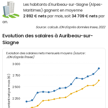
Les habitants d'Auribeau-sur-Siagne (Alpes-
Maritimes) gagnent en moyenne
2 892 € nets
par mois, soit
34 709 € nets
par
an.
Source : calculs JDN d'après données Insee, 2022
Evolution des salaires à Auribeau-sur-
Siagne
(source :
Evolution des salaires nets mensuels moyens
JDN d'après l'Insee)
3 000
2 750
Montant net par mois (€)
2 500
2 250