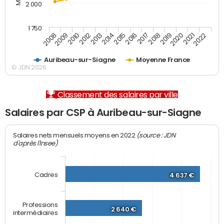
2 000
1 750
2012
2019
2014
2021
2008
2016
2010
2018
2013
2020
2015
2022
2009
2017
Auribeau-sur-Siagne
Moyenne France
© JDN 2026
Classement des salaires par ville
Salaires par CSP à Auribeau-sur-Siagne
(source : JDN
Salaires nets mensuels moyens en 2022
d'après l'Insee)
Cadres
4 637 €
Professions
2 640 €
intermédiaires