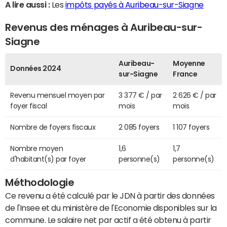
A lire aussi :
Les
impôts payés à Auribeau-sur-Siagne
Revenus des ménages à Auribeau-sur-
Siagne
Auribeau-
Moyenne
Données 2024
sur-Siagne
France
Revenu mensuel moyen par
3 377 € / par
2 626 € / par
foyer fiscal
mois
mois
Nombre de foyers fiscaux
2 085 foyers
1 107 foyers
Nombre moyen
1,6
1,7
d'habitant(s) par foyer
personne(s)
personne(s)
Méthodologie
Ce revenu a été calculé par le JDN à partir des données
de l'Insee et du ministère de l'Economie disponibles sur la
commune. Le salaire net par actif a été obtenu à partir