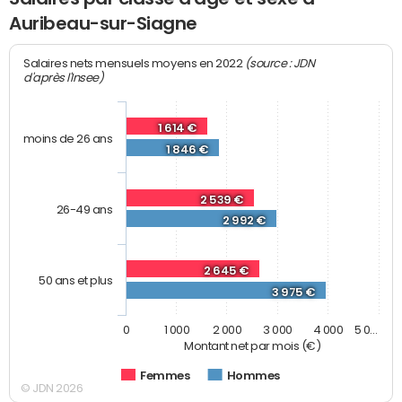
Auribeau-sur-Siagne
(source : JDN
Salaires nets mensuels moyens en 2022
d'après l'Insee)
1 614 €
moins de 26 ans
1 846 €
2 539 €
26-49 ans
2 992 €
2 645 €
50 ans et plus
3 975 €
0
1 000
2 000
3 000
4 000
5 0…
Montant net par mois (€)
Femmes
Hommes
© JDN 2026