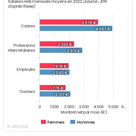
(source : JDN
Salaires nets mensuels moyens en 2022
d'après l'Insee)
3 976 €
Cadres
4 957 €
2 360 €
Professions
intermédiaires
2 913 €
1 976 €
Employés
2 040 €
1 775 €
Ouvriers
2 107 €
0
1 000
2 000
3 000
4 000
5 000
6 …
Montant net par mois (€)
Femmes
Hommes
© JDN 2026