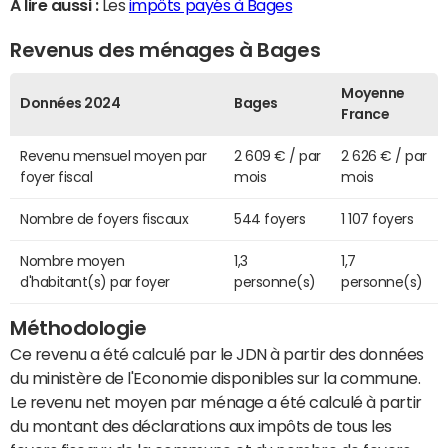
A lire aussi :
Les
impôts payés à Bages
Revenus des ménages à Bages
Moyenne
Données 2024
Bages
France
Revenu mensuel moyen par
2 609 € / par
2 626 € / par
foyer fiscal
mois
mois
Nombre de foyers fiscaux
544 foyers
1 107 foyers
Nombre moyen
1,3
1,7
d'habitant(s) par foyer
personne(s)
personne(s)
Méthodologie
Ce revenu a été calculé par le JDN à partir des données
du ministère de l'Economie disponibles sur la commune.
Le revenu net moyen par ménage a été calculé à partir
du montant des déclarations aux impôts de tous les