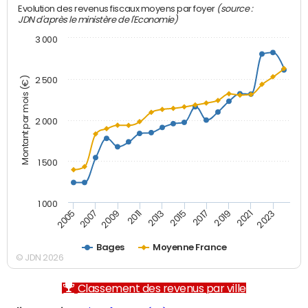
(source :
Evolution des revenus fiscaux moyens par foyer
JDN d'après le ministère de l'Economie)
3 000
Montant par mois (€)
2 500
2 000
1 500
1 000
2007
2017
2009
2019
2011
2021
2013
2023
2005
2015
Bages
Moyenne France
© JDN 2026
Classement des revenus par ville