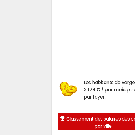
Les habitants de Barg
2 178 € / par mois
pour
par foyer.
Classement des salaires des c
par ville