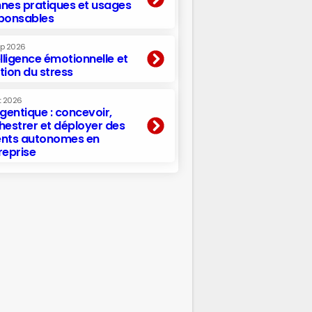
nes pratiques et usages
ponsables
ep 2026
elligence émotionnelle et
tion du stress
t 2026
agentique : concevoir,
hestrer et déployer des
nts autonomes en
reprise