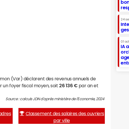
bon
res
24 s
Int
ges
01 oc
IA 
orc
age
ent
emon (Var) déclarent des revenus annuels de
 un foyer fiscal moyen, soit
26 136 €
par an et
Source : calculs JDN d'après ministère de l'Economie, 2024
adres
Classement des salaires des ouvriers
par ville