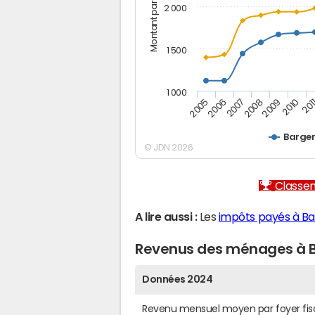
Montant par mois (€)
2 000
1 500
1 000
2005
2006
2007
2008
2009
2010
201
Barge
© JDN 2026
Classem
A lire aussi :
Les
impôts payés à B
Revenus des ménages à
Données 2024
Revenu mensuel moyen par foyer fis