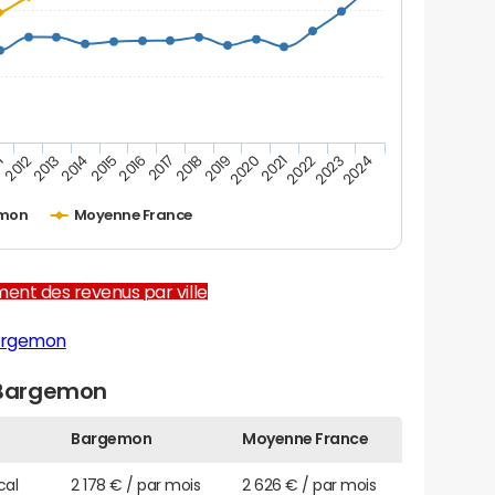
1
2012
2013
2014
2015
2016
2017
2018
2019
2020
2021
2022
2023
2024
mon
Moyenne France
ent des revenus par ville
argemon
 Bargemon
Bargemon
Moyenne France
cal
2 178 € / par mois
2 626 € / par mois