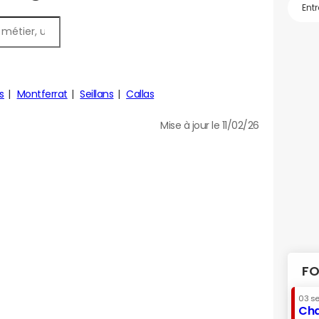
s
Montferrat
Seillans
Callas
Mise à jour le 11/02/26
FO
03 s
Cha