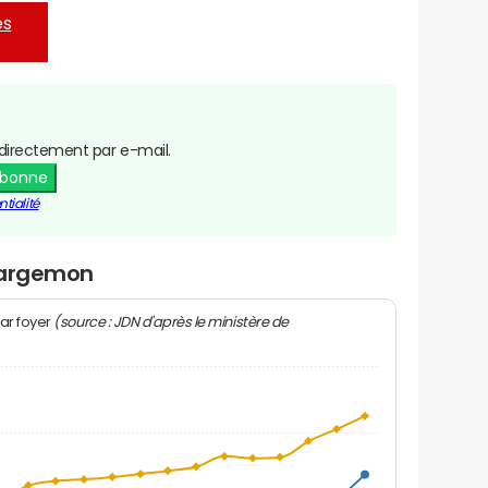
es
directement par e-mail.
abonne
tialité
 Bargemon
(source : JDN d'après le ministère de
ar foyer