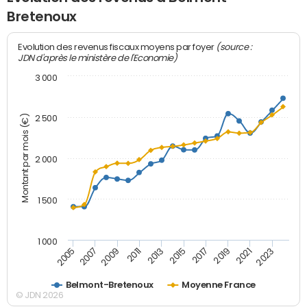
Bretenoux
(source :
Evolution des revenus fiscaux moyens par foyer
JDN d'après le ministère de l'Economie)
3 000
Montant par mois (€)
2 500
2 000
1 500
1 000
2007
2017
2009
2019
2011
2021
2013
2023
2005
2015
Belmont-Bretenoux
Moyenne France
© JDN 2026