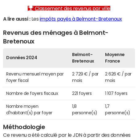
Classement des revenus par ville
A lire aussi :
Les
impôts payés à Belmont-Bretenoux
Revenus des ménages à Belmont-
Bretenoux
Belmont-
Moyenne
Données 2024
Bretenoux
France
Revenu mensuel moyen par
2 729 € / par
2 626 € / par
foyer fiscal
mois
mois
Nombre de foyers fiscaux
221 foyers
1 107 foyers
Nombre moyen
1,8
1,7
d'habitant(s) par foyer
personne(s)
personne(s)
Méthodologie
Ce revenu a été calculé par le JDN à partir des données