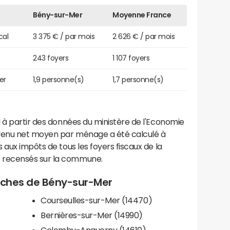
Bény-sur-Mer
Moyenne France
cal
3 375 € / par mois
2 626 € / par mois
243 foyers
1 107 foyers
er
1,9 personne(s)
1,7 personne(s)
 à partir des données du ministère de l'Economie
evenu net moyen par ménage a été calculé à
 aux impôts de tous les foyers fiscaux de la
 recensés sur la commune.
proches de Bény-sur-Mer
Courseulles-sur-Mer (14470)
Bernières-sur-Mer (14990)
Colomby-Anguerny (14610)