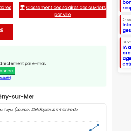
bon
adres
Classement des salaires des ouvriers
res
par ville
24 s
Int
es
ges
01 oc
IA 
orc
age
directement par e-mail.
ent
abonne
tialité
Bény-sur-Mer
(source : JDN d'après le ministère de
ar foyer