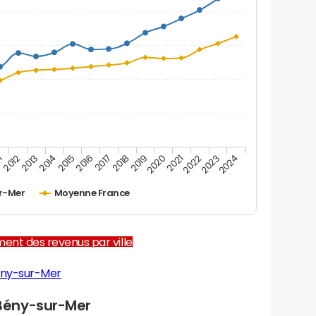
1
2012
2013
2014
2015
2016
2017
2018
2019
2020
2021
2022
2023
2024
r-Mer
Moyenne France
ent des revenus par ville
ény-sur-Mer
Bény-sur-Mer