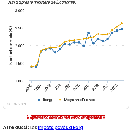
JDN d'après le ministère de l'Economie)
3 000
Montant par mois (€)
2 500
2 000
1 500
1 000
2007
2017
2009
2019
2011
2021
2013
2023
2005
2015
Berg
Moyenne France
© JDN 2026
Classement des revenus par ville
A lire aussi :
Les
impôts payés à Berg