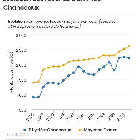
Chanceaux
(source :
Evolution des revenus fiscaux moyens par foyer
JDN d'après le ministère de l'Economie)
3 000
2 500
Montant par mois (€)
2 000
1 500
1 000
500
2007
2017
2009
2019
2011
2021
2013
2023
2005
2015
Billy-lès-Chanceaux
Moyenne France
© JDN 2026