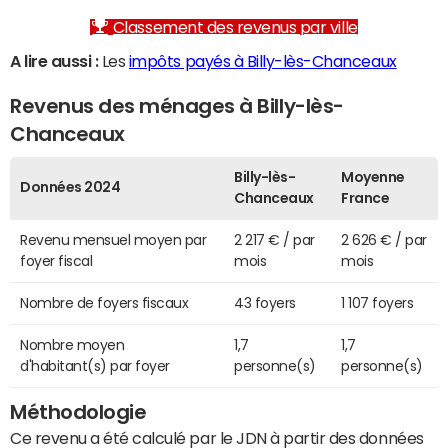
Classement des revenus par ville
A lire aussi :
Les
impôts payés à Billy-lès-Chanceaux
Revenus des ménages à Billy-lès-
Chanceaux
Billy-lès-
Moyenne
Données 2024
Chanceaux
France
Revenu mensuel moyen par
2 217 € / par
2 626 € / par
foyer fiscal
mois
mois
Nombre de foyers fiscaux
43 foyers
1 107 foyers
Nombre moyen
1,7
1,7
d'habitant(s) par foyer
personne(s)
personne(s)
Méthodologie
Ce revenu a été calculé par le JDN à partir des données