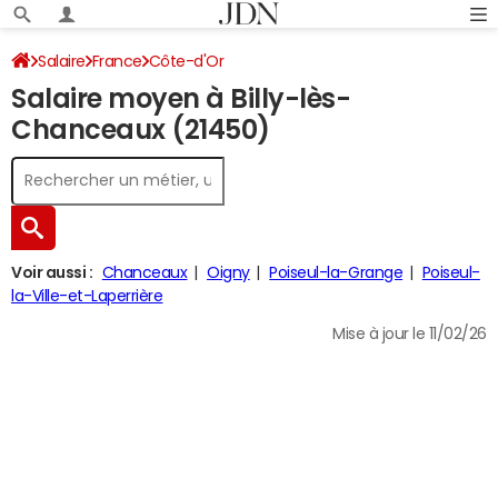
Salaire
France
Côte-d'Or
Salaire moyen à Billy-lès-
Chanceaux (21450)
Voir aussi :
Chanceaux
Oigny
Poiseul-la-Grange
Poiseul-
la-Ville-et-Laperrière
Mise à jour le 11/02/26