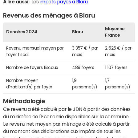
A lire aussi :
Les
impôts payés à Blaru
Revenus des ménages à Blaru
Moyenne
Données 2024
Blaru
France
Revenu mensuel moyen par
3 357 € / par
2 626 € / par
foyer fiscal
mois
mois
Nombre de foyers fiscaux
489 foyers
1 107 foyers
Nombre moyen
1,9
1,7
d'habitant(s) par foyer
personne(s)
personne(s)
Méthodologie
Ce revenu a été calculé par le JDN à partir des données
du ministère de l'Economie disponibles sur la commune.
Le revenu net moyen par ménage a été calculé à partir
du montant des déclarations aux impôts de tous les