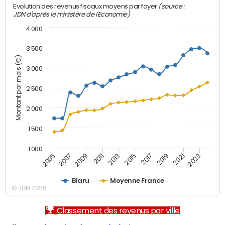
(source :
Evolution des revenus fiscaux moyens par foyer
JDN d'après le ministère de l'Economie)
4 000
3 500
Montant par mois (€)
3 000
2 500
2 000
1 500
1 000
2007
2017
2005
2015
2013
2023
2011
2021
2009
2019
Blaru
Moyenne France
© JDN 2026
Classement des revenus par ville