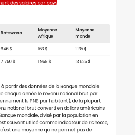
ent des salaires par pays
Moyenne
Moyenne
Botswana
Afrique
monde
646 $
163 $
1 135 $
7 750 $
1 959 $
13 625 $
N à partir des données de la Banque mondiale
lie chaque année le revenu national brut par
iennement le PNB par habitant), de la plupart
enu national brut converti en dollars américains
 Banque mondiale, divisé par la population en
 est souvent utilisé comme indicateur de richesse,
is c'est une moyenne qui ne permet pas de