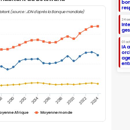
bon
res
(source : JDN d'après la Banque mondiale)
bitant
24 s
Int
ges
01 oc
IA 
orc
age
ent
2012
2020
2014
2022
08
2016
2024
2010
2018
oyenne Afrique
Moyenne monde