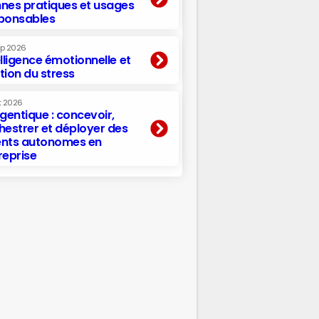
nes pratiques et usages
ponsables
ep 2026
elligence émotionnelle et
tion du stress
t 2026
agentique : concevoir,
hestrer et déployer des
nts autonomes en
reprise