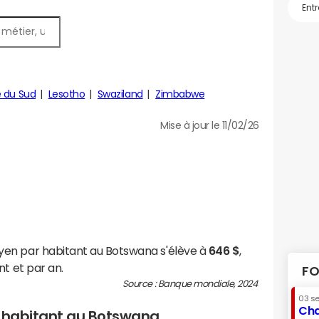
e du Sud
Lesotho
Swaziland
Zimbabwe
Mise à jour le 11/02/26
en par habitant au Botswana s'élève à
646 $
,
t et par an.
FO
Source : Banque mondiale, 2024
03 s
Cha
r habitant au Botswana