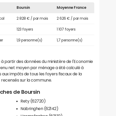
Boursin
Moyenne France
cal
2 828 € / par mois
2 626 € / par mois
123 foyers
1 107 foyers
er
1,9 personne(s)
1,7 personne(s)
 à partir des données du ministère de l'Economie
evenu net moyen par ménage a été calculé à
 aux impôts de tous les foyers fiscaux de la
 recensés sur la commune.
roches de Boursin
Rety (62720)
Nabringhen (62142)
Hermelinghen (62132)