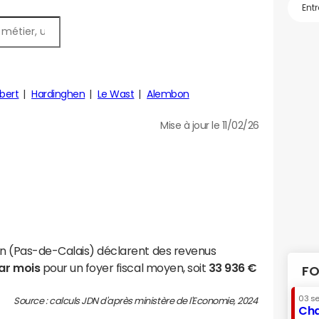
bert
Hardinghen
Le Wast
Alembon
Mise à jour le 11/02/26
in (Pas-de-Calais) déclarent des revenus
par mois
pour un foyer fiscal moyen, soit
33 936 €
FO
03 s
Source : calculs JDN d'après ministère de l'Economie, 2024
Cha