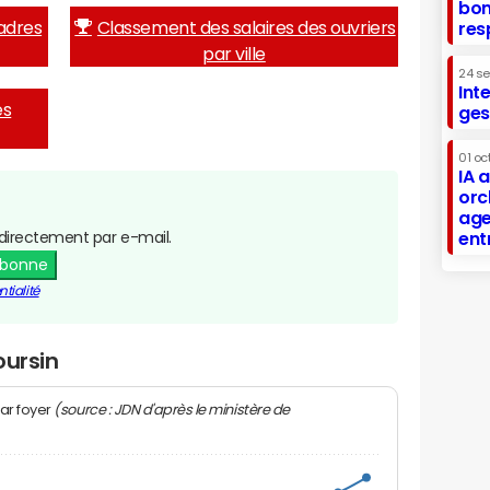
bon
adres
Classement des salaires des ouvriers
res
par ville
24 s
Int
es
ges
01 oc
IA 
orc
age
directement par e-mail.
ent
abonne
tialité
oursin
(source : JDN d'après le ministère de
ar foyer