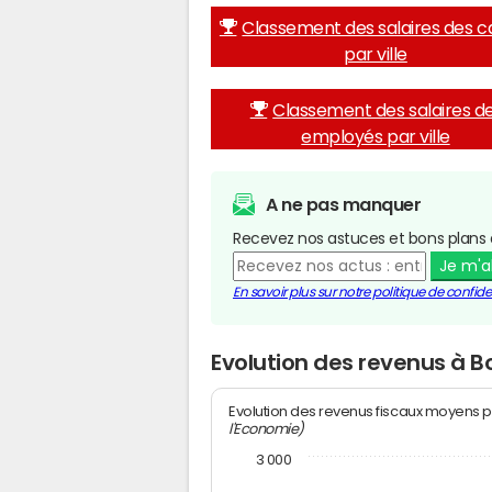
Classement des salaires des c
par ville
Classement des salaires d
employés par ville
A ne pas manquer
Recevez nos astuces et bons plans 
Je m'
En savoir plus sur notre politique de confiden
Evolution des revenus à B
Evolution des revenus fiscaux moyens p
l'Economie)
3 000