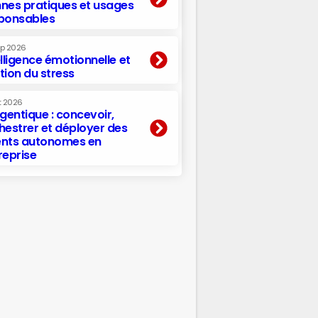
nes pratiques et usages
ponsables
ep 2026
elligence émotionnelle et
tion du stress
t 2026
agentique : concevoir,
hestrer et déployer des
nts autonomes en
reprise