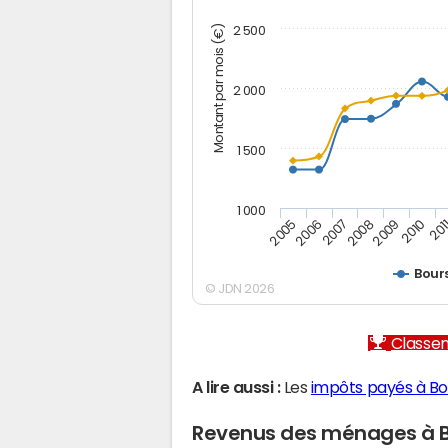
Montant par mois (€)
2 500
2 000
1 500
1 000
2005
2006
2007
2008
2009
2010
201
Bour
© JDN 2026
Classem
A lire aussi :
Les
impôts payés à Bo
Revenus des ménages à B