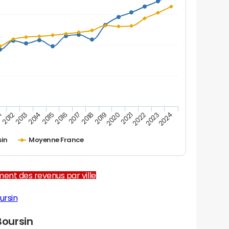
1
2012
2013
2014
2015
2016
2017
2018
2019
2020
2021
2022
2023
2024
sin
Moyenne France
ent des revenus par ville
ursin
oursin