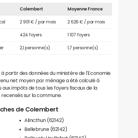
Colembert
Moyenne France
cal
2 901 € / par mois
2 626 € / par mois
424 foyers
1 107 foyers
er
2,1 personne(s)
1,7 personne(s)
 à partir des données du ministère de l'Economie
evenu net moyen par ménage a été calculé à
 aux impôts de tous les foyers fiscaux de la
 recensés sur la commune.
proches de Colembert
Alincthun (62142)
Bellebrune (62142)
Belle-et-Houllefort (62142)