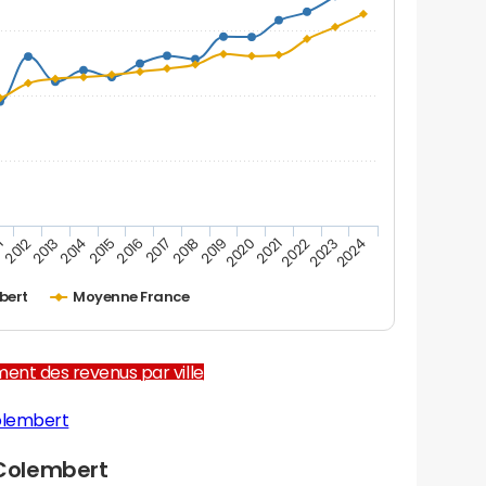
1
2012
2013
2014
2015
2016
2017
2018
2019
2020
2021
2022
2023
2024
bert
Moyenne France
ent des revenus par ville
olembert
Colembert