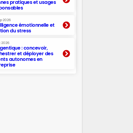
nes pratiques et usages
ponsables
ep 2026
elligence émotionnelle et
tion du stress
t 2026
agentique : concevoir,
hestrer et déployer des
nts autonomes en
reprise