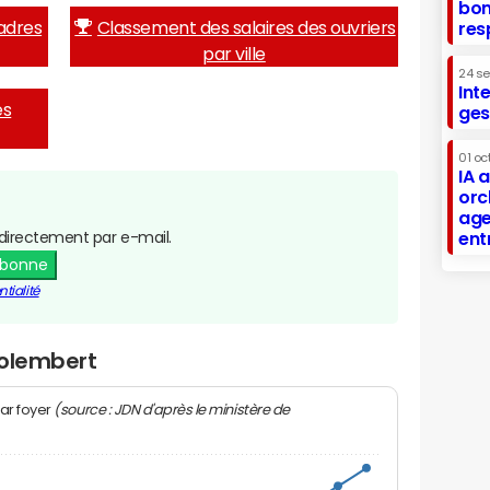
bon
adres
Classement des salaires des ouvriers
res
par ville
24 s
Int
es
ges
01 oc
IA 
orc
age
directement par e-mail.
ent
abonne
tialité
Colembert
(source : JDN d'après le ministère de
ar foyer