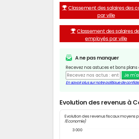
Classement des salaires des c
par ville
Classement des salaires d
employés par ville
A ne pas manquer
Recevez nos astuces et bons plans 
Je m'
En savoir plus sur notre politique de confiden
Evolution des revenus à 
Evolution des revenus fiscaux moyens p
l'Economie)
3 000