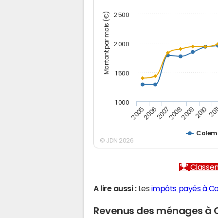
Montant par mois (€)
2 500
2 000
1 500
1 000
2005
2006
2007
2008
2009
2010
201
Colem
© JDN 2026
Classem
A lire aussi :
Les
impôts payés à C
Revenus des ménages à 